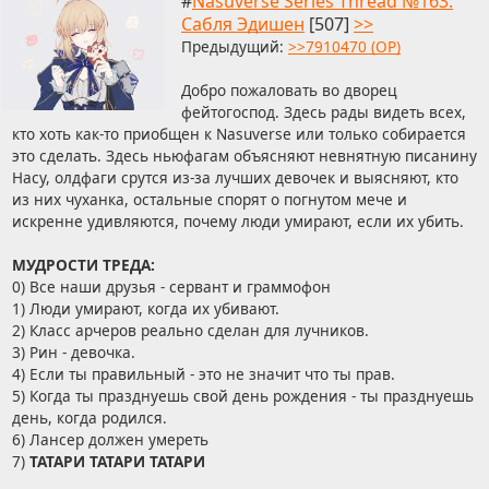
#
Nasuverse Series Thread №163:
Сабля Эдишен
[507]
>>
Предыдущий:
>>7910470 (OP)
Добро пожаловать во дворец
фейтогоспод. Здесь рады видеть всех,
кто хоть как-то приобщен к Nasuverse или только собирается
это сделать. Здесь ньюфагам объясняют невнятную писанину
Насу, олдфаги срутся из-за лучших девочек и выясняют, кто
из них чуханка, остальные спорят о погнутом мече и
искренне удивляются, почему люди умирают, если их убить.
МУДРОСТИ ТРЕДА:
0) Все наши друзья - сервант и граммофон
1) Люди умирают, когда их убивают.
2) Класс арчеров реально сделан для лучников.
3) Рин - девочка.
4) Если ты правильный - это не значит что ты прав.
5) Когда ты празднуешь свой день рождения - ты празднуешь
день, когда родился.
6) Лансер должен умереть
7)
ТАТАРИ ТАТАРИ ТАТАРИ