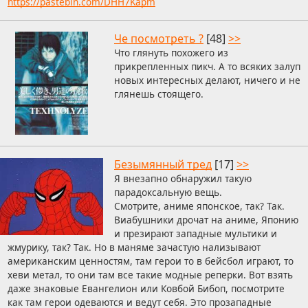
https://pastebin.com/DHH7Kapm
Че посмотреть ?
[48]
>>
Что глянуть похожего из
прикрепленных пикч. А то всяких залуп
новых интересных делают, ничего и не
глянешь стоящего.
Безымянный тред
[17]
>>
Я внезапно обнаружил такую
парадоксальную вещь.
Смотрите, аниме японское, так? Так.
Виабушники дрочат на аниме, Японию
и презирают западные мультики и
жмурику, так? Так. Но в маняме зачастую нализывают
американским ценностям, там герои то в бейсбол играют, то
хеви метал, то они там все такие модные реперки. Вот взять
даже знаковые Евангелион или Ковбой Бибоп, посмотрите
как там герои одеваются и ведут себя. Это прозападные