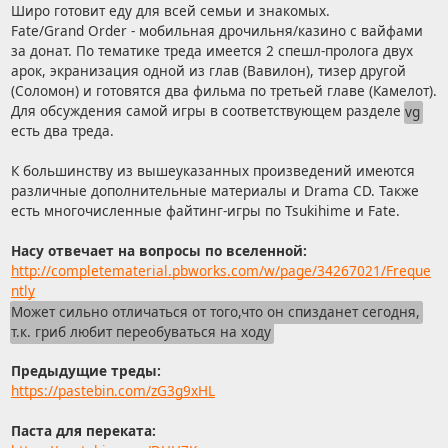
Широ готовит еду для всей семьи и знакомых.
Fate/Grand Order - мобильная дрочильня/казино с вайфами
за донат. По тематике треда имеется 2 спешл-пролога двух
арок, экранизация одной из глав (Вавилон), тизер другой
(Соломон) и готовятся два фильма по третьей главе (Камелот).
Для обсуждения самой игры в соответствующем разделе
vg
есть два треда.
К большинству из вышеуказанных произведений имеются
различные дополнительные материалы и Drama CD. Также
есть многочисленные файтинг-игры по Tsukihime и Fate.
Насу отвечает на вопросы по вселенной:
http://completematerial.pbworks.com/w/page/34267021/Freque
ntly
Может сильно отличаться от того,что он спизданет сегодня,
т.к. гриб любит переобуваться на ходу
Предыдущие треды:
https://pastebin.com/zG3g9xHL
Паста для переката: