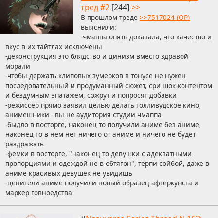
тред #2
[244]
>>
В прошлом треде
>>7517024 (OP)
выяснили:
-чмаппа опять доказала, что качество и
вкус в их тайтлах исключены
-деконструкция это блядство и цинизм вместо здравой
морали
-чтобы держать клиповых зумерков в тонусе не нужен
последовательный и продуманный сюжет, сри шок-контентом
и бездумным эпатажем, сожрут и попросят добавки
-режиссер прямо заявил целью делать голливудское кино,
анимешники - вы не аудитория студии чмаппа
-быдло в восторге, наконец то получили аниме без аниме,
наконец то в нем нет ничего от аниме и ничего не будет
раздражать
-фемки в восторге, "наконец то девушки с адекватными
пропорциями и одеждой не в обтягон", терпи сойбой, даже в
аниме красивых девушек не увидишь
-ценители аниме получили новый образец афтеркунста и
маркер говноедства