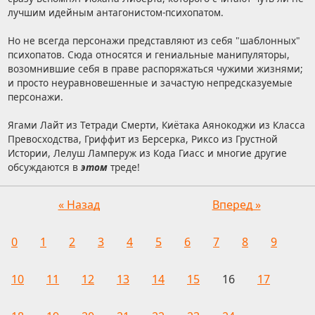
лучшим идейным антагонистом-психопатом.
Но не всегда персонажи представляют из себя "шаблонных"
психопатов. Сюда относятся и гениальные манипуляторы,
возомнившие себя в праве распоряжаться чужими жизнями;
и просто неуравновешенные и зачастую непредсказуемые
персонажи.
Ягами Лайт из Тетради Смерти, Киётака Аянокоджи из Класса
Превосходства, Гриффит из Берсерка, Риксо из Грустной
Истории, Лелуш Ламперуж из Кода Гиасс и многие другие
обсуждаются в
этом
треде!
« Назад
Вперед »
0
1
2
3
4
5
6
7
8
9
10
11
12
13
14
15
16
17