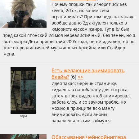
Почему япошки так игнорят 3d? Без
хейта, 2d ок, но зачем себя
ограничивать? При том ведь на западе
вообще давно 2д актуален только в
юмористическом жанре. Тут в b/ был
тред какой японский 2d мол нереалистичный, без теней, но я
вот смотрю Дети пришествия 2005 года, он не идеален, но по
мне он реалистичней мультяшных Аркейна или Спайдер
мена.
Есть желающие анимировать
блейм?
[6]
>>
Идея такая: берёшь страничку,
кидаешь в нанобанану для покраса,
затем в грок видео чтоб анимировал.
работа слоу, и со звуком траблс, но
можно в принципе всю мангу
анимировать, если аноны
mp4
параллельно этим займутся.
Обассывания чейнсойниггера