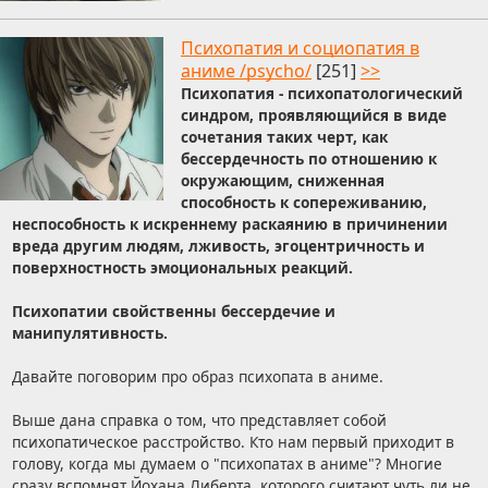
Психопатия и социопатия в
аниме /psycho/
[251]
>>
Психопатия - психопатологический
синдром, проявляющийся в виде
сочетания таких черт, как
бессердечность по отношению к
окружающим, сниженная
способность к сопереживанию,
неспособность к искреннему раскаянию в причинении
вреда другим людям, лживость, эгоцентричность и
поверхностность эмоциональных реакций.
Психопатии свойственны бессердечие и
манипулятивность.
Давайте поговорим про образ психопата в аниме.
Выше дана справка о том, что представляет собой
психопатическое расстройство. Кто нам первый приходит в
голову, когда мы думаем о "психопатах в аниме"? Многие
сразу вспомнят Йохана Либерта, которого считают чуть ли не