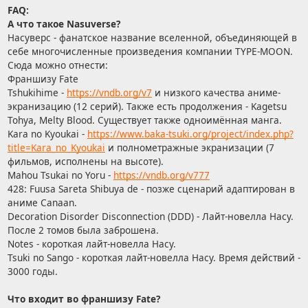
FAQ:
А что такое Nasuverse?
Насуверс - фанатское название вселенной, объединяющей в
себе многочисленные произведения компании TYPE-MOON.
Сюда можно отнести:
Франшизу Fate
Tshukihime -
https://vndb.org/v7
и низкого качества аниме-
экранизацию (12 серий). Также есть продолжения - Kagetsu
Tohya, Melty Blood. Существует также одноимённая манга.
Kara no Kyoukai -
https://www.baka-tsuki.org/project/index.php?
title=Kara_no_Kyoukai
и полнометражные экранизации (7
фильмов, исполнены на высоте).
Mahou Tsukai no Yoru -
https://vndb.org/v777
428: Fuusa Sareta Shibuya de - позже сценарий адаптирован в
аниме Canaan.
Decoration Disorder Disconnection (DDD) - Лайт-новелла Насу.
После 2 томов была заброшена.
Notes - короткая лайт-новелла Насу.
Tsuki no Sango - короткая лайт-новелла Насу. Время действий -
3000 годы.
Что входит во франшизу Fate?