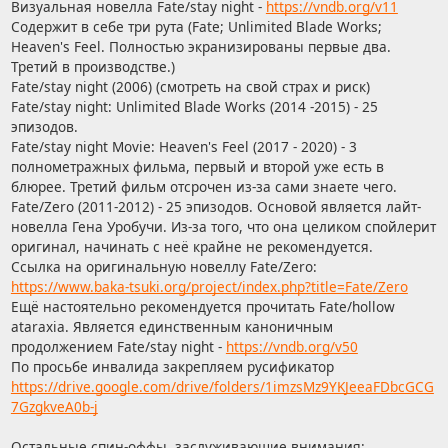
Визуальная новелла Fate/stay night -
https://vndb.org/v11
Содержит в себе три рута (Fate; Unlimited Blade Works;
Heaven's Feel. Полностью экранизированы первые два.
Третий в производстве.)
Fate/stay night (2006) (смотреть на свой страх и риск)
Fate/stay night: Unlimited Blade Works (2014 -2015) - 25
эпизодов.
Fate/stay night Movie: Heaven's Feel (2017 - 2020) - 3
полнометражных фильма, первый и второй уже есть в
блюрее. Третий фильм отсрочен из-за сами знаете чего.
Fate/Zero (2011-2012) - 25 эпизодов. Основой является лайт-
новелла Гена Уробучи. Из-за того, что она целиком спойлерит
оригинал, начинать с неё крайне не рекомендуется.
Ссылка на оригинальную новеллу Fate/Zero:
https://www.baka-tsuki.org/project/index.php?title=Fate/Zero
Ещё настоятельно рекомендуется прочитать Fate/hollow
ataraxia. Является единственным каноничным
продолжением Fate/stay night -
https://vndb.org/v50
По просьбе инвалида закрепляем русификатор
https://drive.google.com/drive/folders/1imzsMz9YKJeeaFDbcGCG
7GzgkveA0b-j
Остальные спин-оффы, заслуживающие внимания: