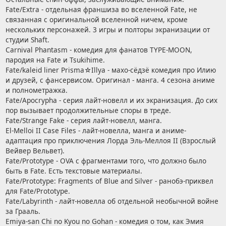
Fate/Extra - отдельная франшиза во вселенной Fate, не
связанная с оригинальной вселенной ничем, кроме
нескольких персонажей. 3 игры и полторы экранизации от
студии Shaft.
Carnival Phantasm - комедия для фанатов TYPE-MOON,
пародия на Fate и Tsukihime.
Fate/kaleid liner Prisma☆Illya - махо-сёдзё комедия про Илию
и друзей, с фансервисом. Оригинал - манга. 4 сезона аниме
и полнометражка.
Fate/Apocrypha - серия лайт-новелл и их экранизация. До сих
пор вызывает продолжительные споры в треде.
Fate/Strange Fake - серия лайт-новелл, манга.
El-Melloi II Case Files - лайт-новелла, манга и аниме-
адаптация про приключения Лорда Эль-Меллоя II (Взрослый
Вейвер Вельвет).
Fate/Prototype - OVA с фрагментами того, что должно было
быть в Fate. Есть текстовые материалы.
Fate/Prototype: Fragments of Blue and Silver - ранобэ-приквел
для Fate/Prototype.
Fate/Labyrinth - лайт-новелла об отдельной необычной войне
за Грааль.
Emiya-san Chi no Kyou no Gohan - комедия о том, как Эмия