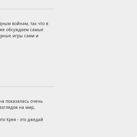
дным войнам, так что в
кже обсуждаем самые
рные игры сами и
она показалась очень
взглядов на мир,
то Крея - это джедай