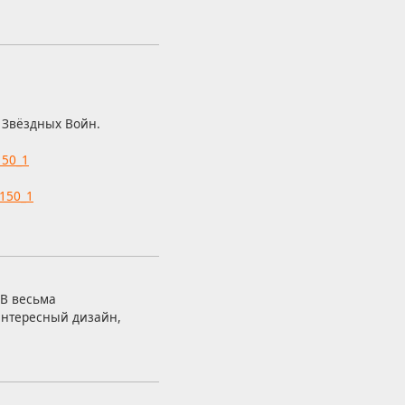
 Звёздных Войн.
150_1
_150_1
РВ весьма
интересный дизайн,