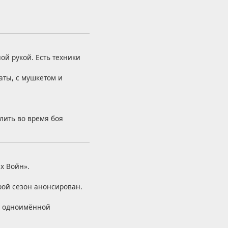
ой рукой. Есть техники
раты, с мушкетом и
елить во время боя
х Войн».
ой сезон анонсирован.
м одноимённой