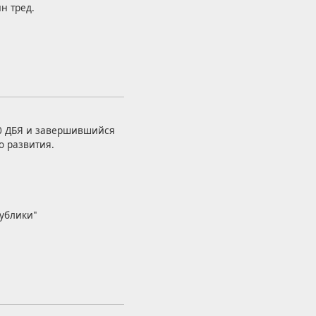
н тред.
0 ДБЯ и завершившийся
о развития.
публики"