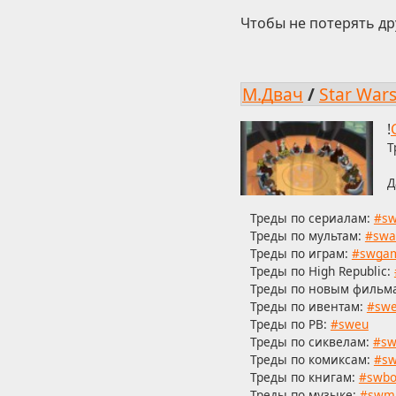
Чтобы не потерять др
М.Двач
/
Star War
!
Т
Д
Треды по сериалам:
#sw
Треды по мультам:
#swa
Треды по играм:
#swga
Треды по High Republic:
Треды по новым фильм
Треды по ивентам:
#swe
Треды по РВ:
#sweu
Треды по сиквелам:
#sw
Треды по комиксам:
#sw
Треды по книгам:
#swbo
Треды по музыке:
#swm