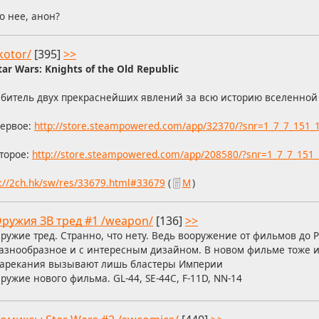
о нее, анон?
kotor/
[395]
>>
tar Wars: Knights of the Old Republic
битель двух прекраснейших явлений за всю историю вселенной
ервое:
http://store.steampowered.com/app/32370/?snr=1_7_7_151_
торое:
http://store.steampowered.com/app/208580/?snr=1_7_7_151
s://2ch.hk/sw/res/33679.html#33679
(
М
)
ружия ЗВ тред #1 /weapon/
[136]
>>
ружие тред. Странно, что нету. Ведь вооружение от фильмов до 
азнообразное и с интересным дизайном. В новом фильме тоже 
арекания вызывают лишь бластеры Империи
ружие нового фильма. GL-44, SE-44C, F-11D, NN-14