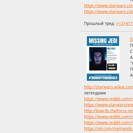
https://www.starwars.com
https://www.starwars.com
Прошлый тред:
>>21417
S
П
С
А
"
П
А
http://starwars.wikia.co
легендами
https://www.reddit.com/
https://www.starwarsne
http://boards.theforce.ne
https://www.reddit.com/
https://www.reddit.com/r
https://vk.com/niemand