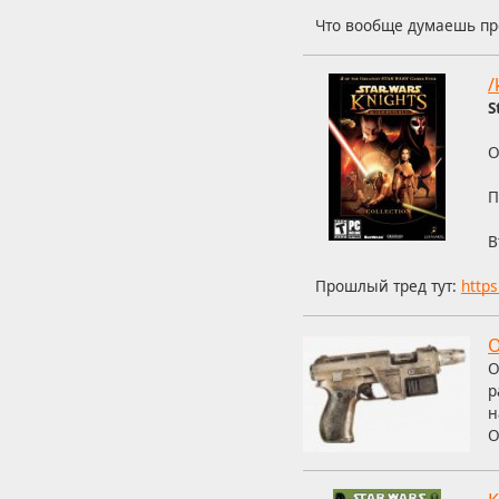
Что вообще думаешь пр
/
S
О
П
В
Прошлый тред тут:
http
О
О
р
н
О