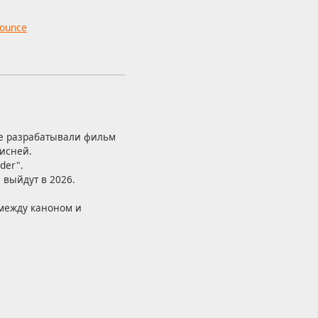
nounce
не разрабатывали фильм
Дисней.
der".
выйдут в 2026.
между каноном и