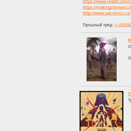
https://www.reddit.com
https://makingstarwars.n
http://www.swcomics.ru/
Прошлый тред:
>>20508
R
О
П
S
Т