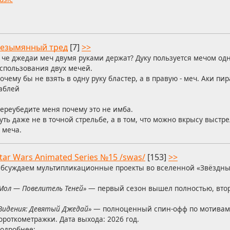
езымянный тред
[7]
>>
 че джедаи меч двумя руками держат? Дуку пользуется мечом одн
спользования двух мечей.
очему бы не взять в одну руку бластер, а в правую - меч. Аки пи
аблей
ереубедите меня почему это не имба.
уть даже не в точной стрельбе, а в том, что можно вкрысу выстр
 меча.
tar Wars Animated Series №15 /swas/
[153]
>>
бсуждаем мультипликационные проекты во вселенной «Звёздны
Мол — Повелитель Теней»
— первый сезон вышел полностью, втор
Видения: Девятый Джедай»
— полноценный спин-офф по мотива
ороткометражки. Дата выхода: 2026 год.
одробнее: