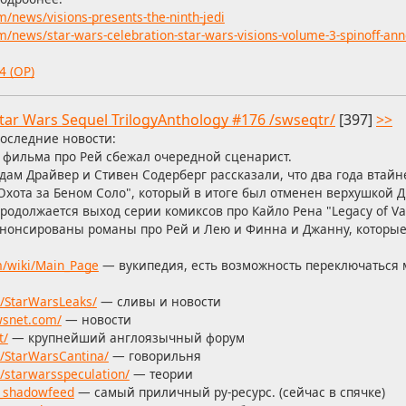
/news/visions-presents-the-ninth-jedi
/news/star-wars-celebration-star-wars-visions-volume-3-spinoff-an
4 (OP)
tar Wars Sequel TrilogyAnthology #176 /swseqtr/
[397]
>>
оследние новости:
 фильма про Рей сбежал очередной сценарист.
дам Драйвер и Стивен Содерберг рассказали, что два года втай
Охота за Беном Соло", который в итоге был отменен верхушкой 
родолжается выход серии комиксов про Кайло Рена "Legacy of Va
нонсированы романы про Рей и Лею и Финна и Джанну, которые 
m/wiki/Main_Page
— вукипедия, есть возможность переключаться 
r/StarWarsLeaks/
— сливы и новости
wsnet.com/
— новости
t/
— крупнейший англоязычный форум
r/StarWarsCantina/
— говорильня
/starwarsspeculation/
— теории
s_shadowfeed
— самый приличный ру-ресурс. (сейчас в спячке)