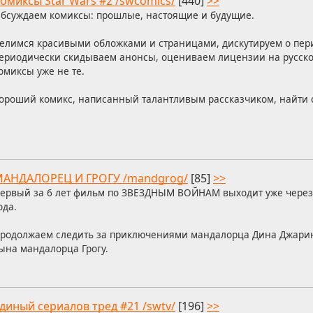
омиксы Star Wars #2 /swcomics/
[440]
>>
бсуждаем комиксы: прошлые, настоящие и будущие.
елимся красивыми обложками и страницами, дискутируем о пер
ериодически скидываем анонсы, оцениваем лицензии на русско
омиксы уже не те.
ороший комикс, написанный талантливым рассказчиком, найти 
АНДАЛОРЕЦ И ГРОГУ /mandgrog/
[85]
>>
ервый за 6 лет фильм по ЗВЕЗДНЫМ ВОЙНАМ выходит уже через 
ода.
родолжаем следить за приключениями мандалорца Дина Джарин
ына мандалорца Грогу.
диный сериалов тред #21 /swtv/
[196]
>>