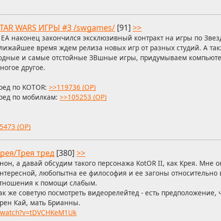
TAR WARS ИГРЫ #3 /swgames/
[91]
>>
 EA наконец закончился эксклюзивный контракт на игры по Звез
лижайшее время ждем релиза новых игр от разных студий. А та
одные и самые отстойные ЗВшные игры, придумываем компьюте
ногое другое.
ред по KOTOR:
>>119736 (OP)
ред по мобилкам:
>>105253 (OP)
5473 (OP)
рея/Трея тред
[380]
>>
нон, а давай обсудим такого персонажа KotOR II, как Крея. Мне 
нтересной, любопытна ее философия и ее загоны относительно 
тношения к помощи слабым.
ак же советую посмотреть видеорелейтед - есть предположение, ч
рен Кай, мать Брианны.
m/watch?v=tDVCHKeM1Uk