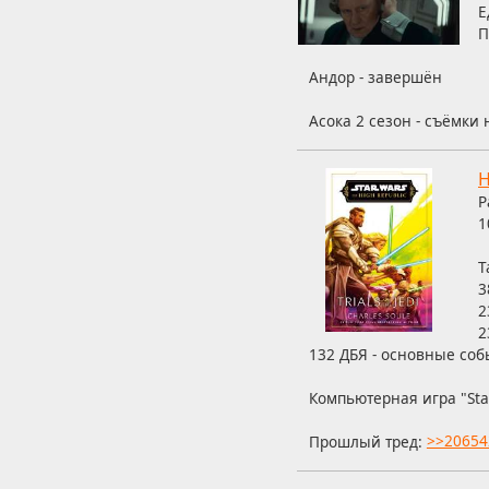
Е
П
Андор - завершён
Асока 2 сезон - съёмки
H
Р
1
Т
3
2
2
132 ДБЯ - основные соб
Компьютерная игра "Sta
Прошлый тред:
>>20654