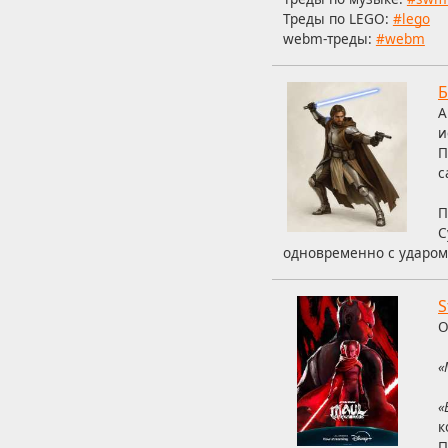
Треды по LEGO:
#lego
webm-треды:
#webm
Б
А
и
П
с
П
С
одновременно с ударом
S
О
«
«
к
П