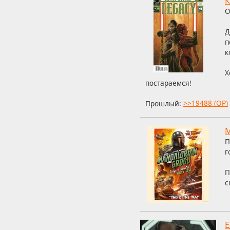
К
О
Д
п
к
Х
постараемся!
Прошлый:
>>19488 (OP)
М
П
г
П
с
Е