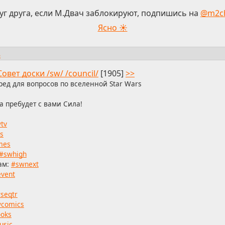
уг друга, если М.Двач заблокируют, подпишись на
@m2c
Ясно ☀
s
Совет доски /sw/ /council/
[1905]
>>
ред для вопросов по вселенной Star Wars
а пребудет с вами Сила!
tv
s
mes
#swhigh
ам:
#swnext
vent
seqtr
comics
oks
usic