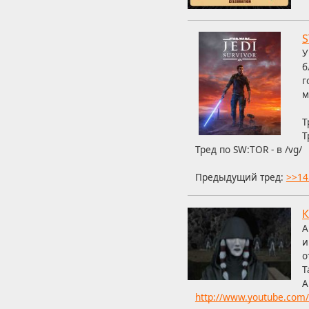
S
У
б
г
м
Т
Т
Тред по SW:ТОR - в /vg/
Предыдущий тред:
>>14
К
А
и
о
Т
А
http://www.youtube.co