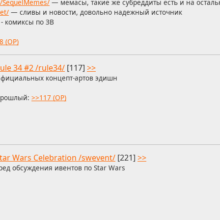
/r/SequelMemes/
— мемасы, такие же субреддиты есть и на остал
et/
— сливы и новости, довольно надежный источник
- комиксы по ЗВ
8 (OP)
ule 34 #2 /rule34/
[117]
>>
фициальных концепт-артов эдишн
рошлый:
>>117 (OP)
tar Wars Celebration /swevent/
[221]
>>
ред обсуждения ивентов по Star Wars