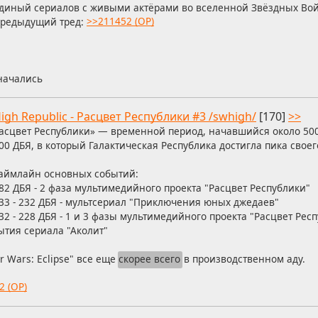
диный сериалов с живыми актёрами во вселенной Звёздных Вой
редыдущий тред:
>>211452 (OP)
 начались
igh Republic - Расцвет Республики #3 /swhigh/
[170]
>>
асцвет Республики» — временной период, начавшийся около 50
00 ДБЯ, в который Галактическая Республика достигла пика своег
аймлайн основных событий:
82 ДБЯ - 2 фаза мультимедийного проекта "Расцвет Республики"
33 - 232 ДБЯ - мультсериал "Приключения юных джедаев"
32 - 228 ДБЯ - 1 и 3 фазы мультимедийного проекта "Расцвет Рес
ытия сериала "Аколит"
r Wars: Eclipse" все еще
скорее всего
в производственном аду.
2 (OP)