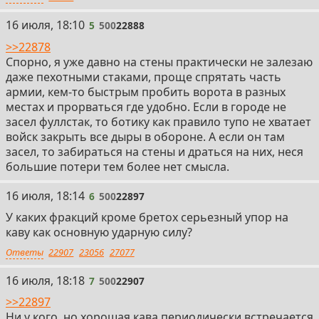
5
16 июля, 18:10
5
500
22888
>>22878
Спорно, я уже давно на стены практически не залезаю
даже пехотными стаками, проще спрятать часть
армии, кем-то быстрым пробить ворота в разных
местах и прорваться где удобно. Если в городе не
засел фуллстак, то ботику как правило тупо не хватает
войск закрыть все дыры в обороне. А если он там
засел, то забираться на стены и драться на них, неся
большие потери тем более нет смысла.
6
16 июля, 18:14
6
500
22897
У каких фракций кроме бретох серьезный упор на
каву как основную ударную силу?
Ответы
22907
23056
27077
7
16 июля, 18:18
7
500
22907
>>22897
Ни у кого, но хорошая кава периодически встречается