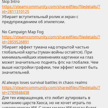
Skip Intro
https://steamcommunity.com/sharedfiles/filedetails/?
id=2811310125
Убирает вступительный ролик и экран с
предупреждением об эпилепсии.
No Campaign Map Fog
https://steamcommunity.com/sharedfiles/filedetails/?
id=2859526891
Убирает эффект тумана над открытой частью
глобальной карты (туман войны остаётся). При
минимальнейших изменениях картинки на глаз
может значительно поднять фпс на глобалке. Чем
выше настройки графики, тем эффект может быть
значительней.
AI always loses survival battles in chaos realms
https://steamcommunity.com/sharedfiles/filedetails/?
id=2789848438
Для тех извращенцев, кто любит аутировать в
кампанию царств Хаоса, но не хочет играть по
читоправилам ИИ. С этим модом ИИ всегда будет