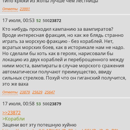
типо крюки из жопы лучше чем лестницы
Ответы
23991
52
17 июля, 00:53
52
500
23872
Кто нибудь проходил кампанию за вампиратов?
Вроде интересная фракция, но как же блядь странно
играть за морскую фракцию - без кораблей. Нет,
всратых морских боев, как в историкале нам не надо.
Но сделали бы хоть как в героях, нарисовали бы
локацию из двух кораблей и переброщенного между
ними моста, вампираты в случае морского сражения
автоматически получают преимущество, ввиду
сильных стрелков. Похуй что он гиганский получится,
это же ваха
Ответы
23879
25629
25647
53
17 июля, 00:58
53
500
23879
>>23872
>Корабли
Зацени вот эту потешную хуйню