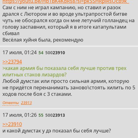
https://youtu.be/Hb1BK4KdRs8?si=pkSSHRpiRsOcB9k_
Сам с ним не играл кампанию, но ставил и разок
дрался с Лютором и во вроде ультрапростой битве
чуть не обосрался когда он мне летучий голландец на
голову заспавнил, который я в итоге катапультами
сбивал
Весёлая хуйня была, рекомендую
54
17 июля, 01:24
54
500
23910
>>23794
>какая армия бы показала себя лучше против трех
илитных стаков лизардов?
Любой думстак или просто сильная армия, которую
не придётся перенанимать заново\стоять хилить по 5
ходов после боя с 3 стаками.
Ответы
23913
55
17 июля, 01:26
55
500
23913
>>23910
и какой думстак у дэ показал бы себя лучше?