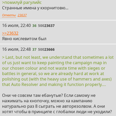
>помилуй рагулийс
Странные имена у кхорнитовю...
Ответы
23637
36
16 июля, 22:40
36
500
23637
>>23632
Явно кислевитом был
37
16 июля, 22:48
37
500
23666
> Last, but not least, we understand that sometimes a lot
of us just want to keep painting the campaign map in
our chosen colour and not waste time with sieges or
battles in general, so we are already hard at work at
polishing out (with the heavy use of hammers and axes)
that Auto Resolver and making it function properly….
Они че совсем там ебанутые? Если самому не
нажимать на кнопочку, можно ха кампанию
натурально раз 8 сыграть не авторезолвом. А они
хотят чтобы в принципе с глобалки люди не уходили?