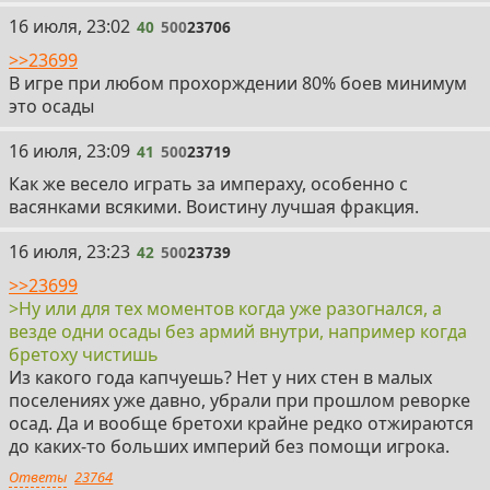
40
16 июля, 23:02
40
500
23706
>>23699
В игре при любом прохорждении 80% боев минимум
это осады
41
16 июля, 23:09
41
500
23719
Как же весело играть за импераху, особенно с
васянками всякими. Воистину лучшая фракция.
42
16 июля, 23:23
42
500
23739
>>23699
>Ну или для тех моментов когда уже разогнался, а
везде одни осады без армий внутри, например когда
бретоху чистишь
Из какого года капчуешь? Нет у них стен в малых
поселениях уже давно, убрали при прошлом реворке
осад. Да и вообще бретохи крайне редко отжираются
до каких-то больших империй без помощи игрока.
Ответы
23764