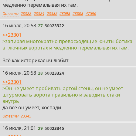
медленно перемалывая их там.
Ответы
23322
23324
23382
23598
23808
47596
27
16 июля, 20:58
27
500
23322
>>23301
>запирая многократно превосходящие юниты ботика
в глючных воротах и медленно перемалывая их там.
Всё как историкалыч любит
28
16 июля, 20:58
28
500
23324
>>23301
>Он не умеет пробивать артой стены, он не умеет
штурмовать ворота правильно и заводить стаки
внутрь
да все он умеет, хоспади
Ответы
23345
29
16 июля, 21:01
29
500
23345