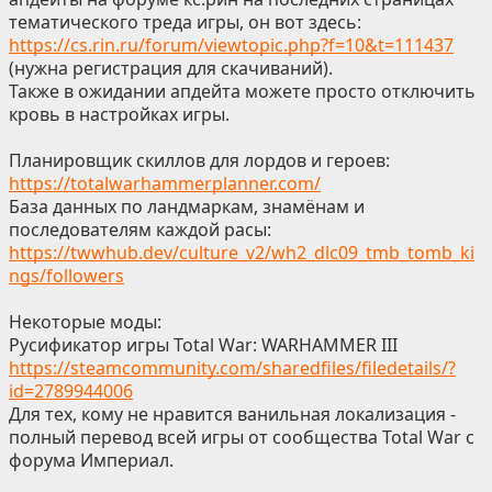
тематического треда игры, он вот здесь:
https://cs.rin.ru/forum/viewtopic.php?f=10&t=111437
(нужна регистрация для скачиваний).
Также в ожидании апдейта можете просто отключить
кровь в настройках игры.
Планировщик скиллов для лордов и героев:
https://totalwarhammerplanner.com/
База данных по ландмаркам, знамёнам и
последователям каждой расы:
https://twwhub.dev/culture_v2/wh2_dlc09_tmb_tomb_ki
ngs/followers
Некоторые моды:
Русификатор игры Total War: WARHAMMER III
https://steamcommunity.com/sharedfiles/filedetails/?
id=2789944006
Для тех, кому не нравится ванильная локализация -
полный перевод всей игры от сообщества Total War с
форума Империал.