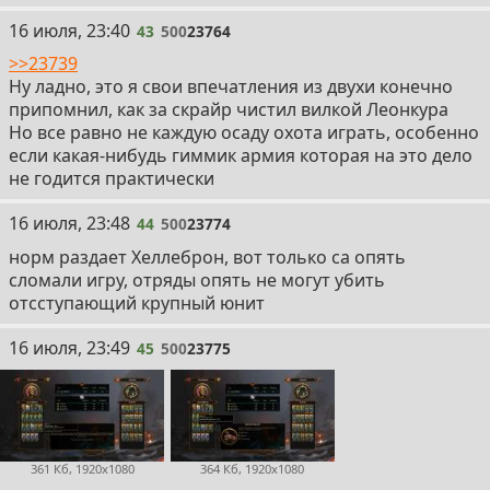
43
16 июля, 23:40
43
500
23764
>>23739
Ну ладно, это я свои впечатления из двухи конечно
припомнил, как за скрайр чистил вилкой Леонкура
Но все равно не каждую осаду охота играть, особенно
если какая-нибудь гиммик армия которая на это дело
не годится практически
44
16 июля, 23:48
44
500
23774
норм раздает Хеллеброн, вот только са опять
сломали игру, отряды опять не могут убить
отсступающий крупный юнит
45
16 июля, 23:49
45
500
23775
361 Кб, 1920x1080
364 Кб, 1920x1080