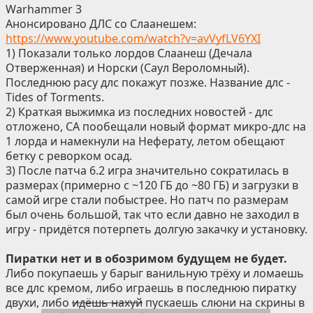
Warhammer 3
Анонсировано ДЛС со Слаанешем:
https://www.youtube.com/watch?v=avVyfLV6YXI
1) Показали только лордов Слаанеш (Дечала
Отверженная) и Норски (Саул Вероломный).
Последнюю расу длс покажут позже. Название длс -
Tides of Torments.
2) Краткая выжимка из последних новостей - длс
отложено, СА пообещали новый формат микро-длс на
1 лорда и намекнули на Неферату, летом обещают
бетку с реворком осад.
3) После патча 6.2 игра значительно сократилась в
размерах (примерно с ~120 ГБ до ~80 ГБ) и загрузки в
самой игре стали побыстрее. Но патч по размерам
был очень большой, так что если давно не заходил в
игру - придётся потерпеть долгую закачку и установку.
Пиратки нет и в обозримом будущем не будет.
Либо покупаешь у барыг ванильную трёху и ломаешь
все длс кремом, либо играешь в последнюю пиратку
двухи, либо
идёшь нахуй
пускаешь слюни на скрины в