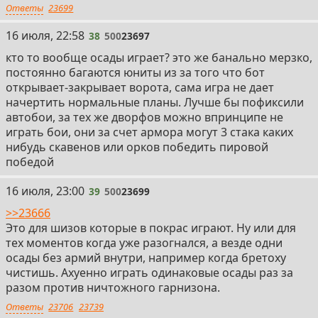
Ответы
23699
38
16 июля, 22:58
38
500
23697
кто то вообще осады играет? это же банально мерзко,
постоянно багаются юниты из за того что бот
открывает-закрывает ворота, сама игра не дает
начертить нормальные планы. Лучше бы пофиксили
автобои, за тех же дворфов можно впринципе не
играть бои, они за счет армора могут 3 стака каких
нибудь скавенов или орков победить пировой
победой
39
16 июля, 23:00
39
500
23699
>>23666
Это для шизов которые в покрас играют. Ну или для
тех моментов когда уже разогнался, а везде одни
осады без армий внутри, например когда бретоху
чистишь. Ахуенно играть одинаковые осады раз за
разом против ничтожного гарнизона.
Ответы
23706
23739