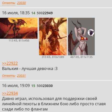
Ответы
23030
14
16 июля, 18:35
14
500
22949
113 Кб, 811x456
313 Кб, 810x1089
487 Кб, 811x1135
>>22922
Валькия - лучшая девочка :3
Ответы
23031
15
16 июля, 19:09
15
500
23030
>>22934
Давно играл, использовал для поддержки своей
линейной пехоты в ближнем бою либо просто ставя
сзади либо по флангам