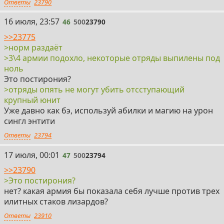
Ответы
23790
46
16 июля, 23:57
46
500
23790
>>23775
>норм раздаёт
>3\4 армии подохло, некоторые отряды выпилены под
ноль
Это постирония?
>отряды опять не могут убить отсступающий
крупный юнит
Уже давно как бэ, используй абилки и магию на урон
сингл энтити
Ответы
23794
47
17 июля, 00:01
47
500
23794
>>23790
>Это постирония?
нет? какая армия бы показала себя лучше против трех
илитных стаков лизардов?
Ответы
23910