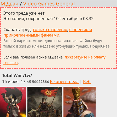
М.Двач
/
Video Games General
Этого треда уже нет.
Это копия, сохраненная 10 сентября в 08:32.
Скачать тред
:
только с превью
,
с превью и
прикрепленными файлами
.
Второй вариант может долго скачиваться. Файлы будут
только в живых или недавно утонувших тредах.
Подробнее
Если вам полезен архив М.Двача,
пожертвуйте на оплату
сервера
.
Total War /tw/
16 июля, 17:58
В конец треда
|
Веб
500
22864