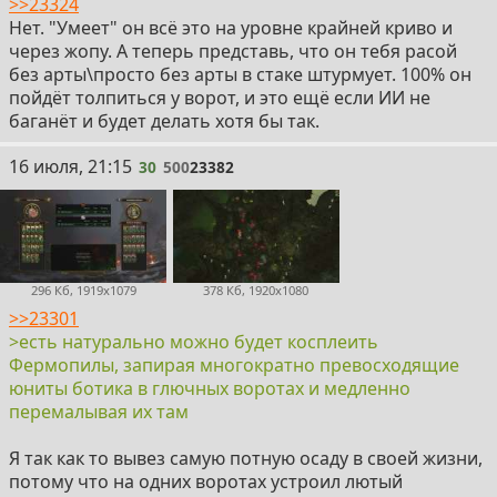
>>23324
Нет. "Умеет" он всё это на уровне крайней криво и
через жопу. А теперь представь, что он тебя расой
без арты\просто без арты в стаке штурмует. 100% он
пойдёт толпиться у ворот, и это ещё если ИИ не
баганёт и будет делать хотя бы так.
30
16 июля, 21:15
30
500
23382
296 Кб, 1919x1079
378 Кб, 1920x1080
>>23301
>есть натурально можно будет косплеить
Фермопилы, запирая многократно превосходящие
юниты ботика в глючных воротах и медленно
перемалывая их там
Я так как то вывез самую потную осаду в своей жизни,
потому что на одних воротах устроил лютый