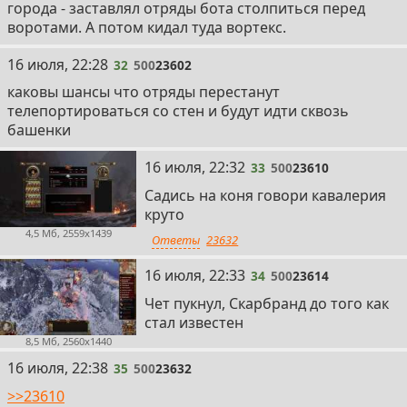
города - заставлял отряды бота столпиться перед
воротами. А потом кидал туда вортекс.
32
16 июля, 22:28
32
500
23602
каковы шансы что отряды перестанут
телепортироваться со стен и будут идти сквозь
башенки
33
16 июля, 22:32
33
500
23610
Садись на коня говори кавалерия
круто
4,5 Мб, 2559x1439
Ответы
23632
34
16 июля, 22:33
34
500
23614
Чет пукнул, Скарбранд до того как
стал известен
8,5 Мб, 2560x1440
35
16 июля, 22:38
35
500
23632
>>23610