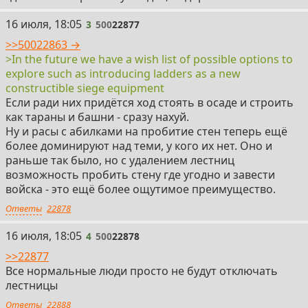
3
16 июля, 18:05
3
500
22877
>>50022863 →
>In the future we have a wish list of possible options to
explore such as introducing ladders as a new
constructible siege equipment
Если ради них придётся ход стоять в осаде и строить
как тараны и башни - сразу нахуй.
Ну и расы с абилками на пробитие стен теперь ещё
более доминируют над теми, у кого их нет. Оно и
раньше так было, но с удалением лестниц
возможность пробить стену где угодно и завести
войска - это ещё более ощутимое преимущество.
Ответы
22878
4
16 июля, 18:05
4
500
22878
>>22877
Все нормальные люди просто не будут отключать
лестницы
Ответы
22888