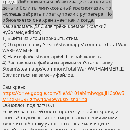
треде.
Либо шкварься об активацию за твои же
деньги.
Если ты линуксоидный красноглазик, то
можешь забрать пиратку трёхи с рутрекера. Но
обновляется она хрен знает как и когда.
Как заломать ДЛС для трёхи кремом (краткий
нубогайд edition):
1) Выйти из игры и закрыть стим.
2) Открыть папку Steam\steamapps\common\Total War
WARHAMMER III
3) Найти файл steam_api64.dll и забэкапить.
4) Распаковать файлы из архива wh3.rar в папку
Steam\steamapps\common\Total War WARHAMMER III.
Согласиться на замену файлов.
Сам крем:
https://drive.google.com/file/d/101aMmIwqguJHCp0w5
M1seKHu97-zmw4p/view?usp=sharing
Обновлён под патч 6.1
Если из-за патчей опять протухнут файлы крови, и
юниты\оружие юнитов в игре станут невидимыми -
клянчите обновку у анонов в треде или ищите
апдейты на форуме кс.рин на последних страницах