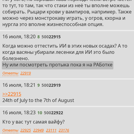
то тут, то там, так что стаки из неё ты вполне можешь
собирать. Рыцари крови у вампиров, например. Также
можно через монстрокаву играть, у огров, кхорна и
нургла это вполне жизнеспособная опция.
8
16 июля, 18:20
8
500
22915
Когда можно оттестить ИИ в этих новых осадах? А то
когда васяны убирали лесенки для ИИ это было
болезнено.
Ну или посмотреть протыка пока я на РАБотке
Ответы
22919
9
16 июля, 18:21
9
500
22919
>>22915
24th of July to the 7th of August
10
16 июля, 18:23
10
500
22922
Кто у вас тут самая вайфу?
Ответы
22925
22949
23111
23176