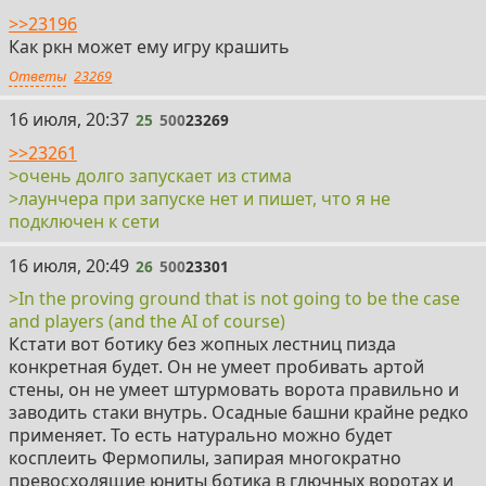
>>23196
Как ркн может ему игру крашить
Ответы
23269
25
16 июля, 20:37
25
500
23269
>>23261
>очень долго запускает из стима
>лаунчера при запуске нет и пишет, что я не
подключен к сети
26
16 июля, 20:49
26
500
23301
>In the proving ground that is not going to be the case
and players (and the AI of course)
Кстати вот ботику без жопных лестниц пизда
конкретная будет. Он не умеет пробивать артой
стены, он не умеет штурмовать ворота правильно и
заводить стаки внутрь. Осадные башни крайне редко
применяет. То есть натурально можно будет
косплеить Фермопилы, запирая многократно
превосходящие юниты ботика в глючных воротах и