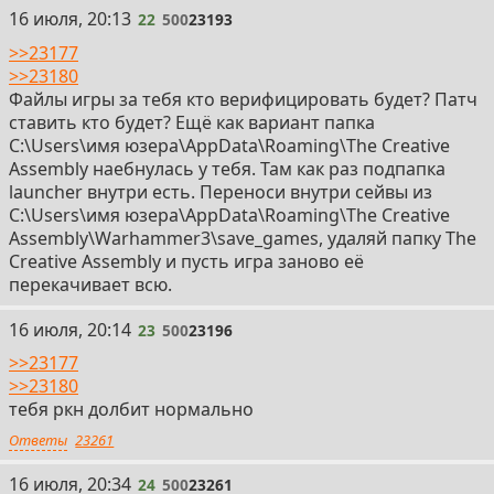
22
16 июля, 20:13
22
500
23193
>>23177
>>23180
Файлы игры за тебя кто верифицировать будет? Патч
ставить кто будет? Ещё как вариант папка
C:\Users\имя юзера\AppData\Roaming\The Creative
Assembly наебнулась у тебя. Там как раз подпапка
launcher внутри есть. Переноси внутри сейвы из
C:\Users\имя юзера\AppData\Roaming\The Creative
Assembly\Warhammer3\save_games, удаляй папку The
Creative Assembly и пусть игра заново её
перекачивает всю.
23
16 июля, 20:14
23
500
23196
>>23177
>>23180
тебя ркн долбит нормально
Ответы
23261
24
16 июля, 20:34
24
500
23261