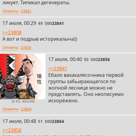
ликует. Типикал дегенераты.
Ответы
23841
49
17 июля, 00:29
49
500
23841
>>23808
А вот и подрыв историкалыча))
Ответы
23856
50
17 июля, 00:40
50
500
23856
>>23841
Ебало вахакалясочника первой
группы забьирающегося по
жопной леснице можно не
представлять. Оно неописуемо
искорёжено.
36 Кб, 400x400
Ответы
23864
51
17 июля, 00:48
51
500
23864
>>23856