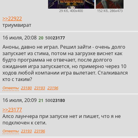
29 Кб, 400x400
152 Кб, 286x473
>>22922
триумвират
20
16 июля, 20:08
20
500
23177
Аноны, давно не играл. Решил зайти - очень долго
запускает из стима, потом на загрузке виснет как
будто программа не отвечает, после долгого
ожидания игра запускается, но примерно через 10
ходов любой компании игра вылетает. Сталкивался
кто с таким?
Ответы
23180
23193
23196
21
16 июля, 20:09
21
500
23180
>>23177
Алсо лаунчера при запуске нет и пишет, что я не
подключен к сети.
Ответы
23193
23196