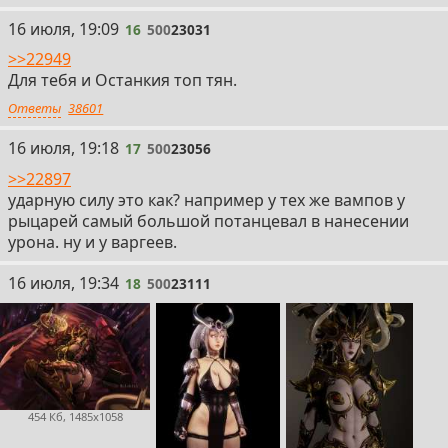
16
16 июля, 19:09
16
500
23031
>>22949
Для тебя и Останкия топ тян.
Ответы
38601
17
16 июля, 19:18
17
500
23056
>>22897
ударную силу это как? например у тех же вампов у
рыцарей самый большой потанцевал в нанесении
урона. ну и у варгеев.
18
16 июля, 19:34
18
500
23111
454 Кб, 1485x1058