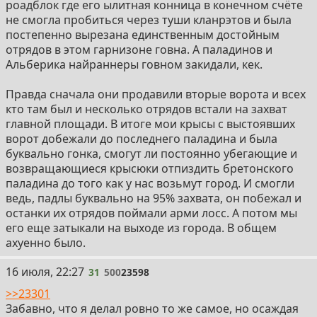
роадблок где его ылитная конница в конечном счёте
не смогла пробиться через туши кланрэтов и была
постепенно вырезана единственным достойным
отрядов в этом гарнизоне говна. А паладинов и
Альберика найраннеры говном закидали, кек.
Правда сначала они продавили вторые ворота и всех
кто там был и несколько отрядов встали на захват
главной площади. В итоге мои крысы с выстоявших
ворот добежали до последнего паладина и была
буквально гонка, смогут ли постоянно убегающие и
возвращающиеся крысюки отпиздить бретонского
паладина до того как у нас возьмут город. И смогли
ведь, падлы буквально на 95% захвата, он побежал и
останки их отрядов поймали арми лосс. А потом мы
его еще затыкали на выходе из города. В общем
ахуенно было.
31
16 июля, 22:27
31
500
23598
>>23301
Забавно, что я делал ровно то же самое, но осаждая