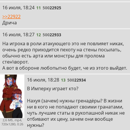
11
16 июля, 18:24
11
500
22925
>>22922
Дрича
12
16 июля, 18:27
12
500
22933
На игрока в роли атакующего это не повлияет никак,
очень редко приходится пехоту на стены посылать,
обычно есть арта или монстры для пролома
стен\ворот.
А вот в обороне любопытно будет, че из этого выйдет.
13
16 июля, 18:28
13
500
22934
В Имперку играет кто?
Нахуя (зачем) нужны гренадёры? В жизни
ни в кого не попадают своими гранатами,
чуть лучшие статы в рукопашной никак не
отбивают их цену, зачем они вообще
2,6 Мб, mp4,
720x1280, 0:26
нужны?