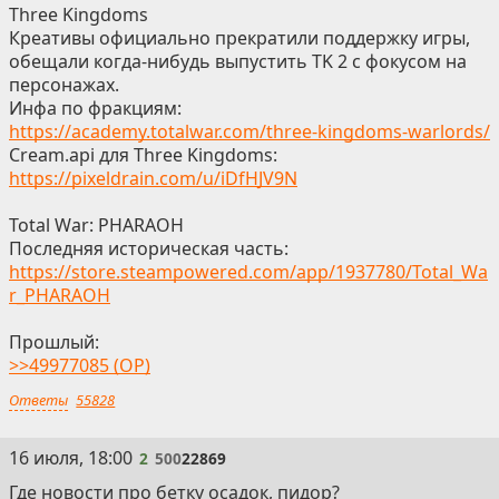
Three Kingdoms
Креативы официально прекратили поддержку игры,
обещали когда-нибудь выпустить TK 2 с фокусом на
персонажах.
Инфа по фракциям:
https://academy.totalwar.com/three-kingdoms-warlords/
Cream.api для Three Kingdoms:
https://pixeldrain.com/u/iDfHJV9N
Total War: PHARAOH
Последняя историческая часть:
https://store.steampowered.com/app/1937780/Total_Wa
r_PHARAOH
Прошлый:
>>49977085 (OP)
Ответы
55828
2
16 июля, 18:00
2
500
22869
Где новости про бетку осадок, пидор?