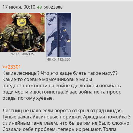
48
17 июля, 00:10
48
500
23808
92 Кб, 200x175
48 Кб, 112x200
>>23301
Какие лесницы? Что это ваще блять такое нахуй?
Какие-то соевые мамочниковые меры
предосторожности на войне где должны погибать
ради чести и достоинства. У вас война не та прост,
осады потому хуёвые.
Лестниц не надо если ворота открыл отряд ниндзя.
Тупые вахагайдзиновые пориджи. Аркадная помойка 3
с линейным гамеплаем, что бы детям не было сложно.
Создали себе проблем, теперь их решают. Толпа