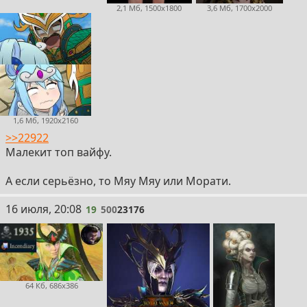
2,1 Мб, 1500x1800
3,6 Мб, 1700x2000
1,6 Мб, 1920x2160
>>22922
Малекит топ вайфу.
А если серьёзно, то Мяу Мяу или Морати.
19
16 июля, 20:08
19
500
23176
64 Кб, 686x386