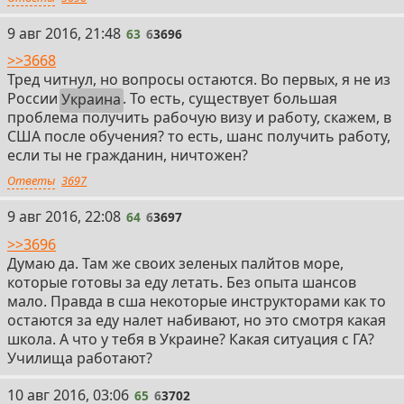
63
9 авг 2016, 21:48
63
6
3696
>>3668
Тред читнул, но вопросы остаются. Во первых, я не из
России
Украина
. То есть, существует большая
проблема получить рабочую визу и работу, скажем, в
США после обучения? то есть, шанс получить работу,
если ты не гражданин, ничтожен?
Ответы
3697
64
9 авг 2016, 22:08
64
6
3697
>>3696
Думаю да. Там же своих зеленых палйтов море,
которые готовы за еду летать. Без опыта шансов
мало. Правда в сша некоторые инструкторами как то
остаются за еду налет набивают, но это смотря какая
школа. А что у тебя в Украине? Какая ситуация с ГА?
Училища работают?
65
10 авг 2016, 03:06
65
6
3702