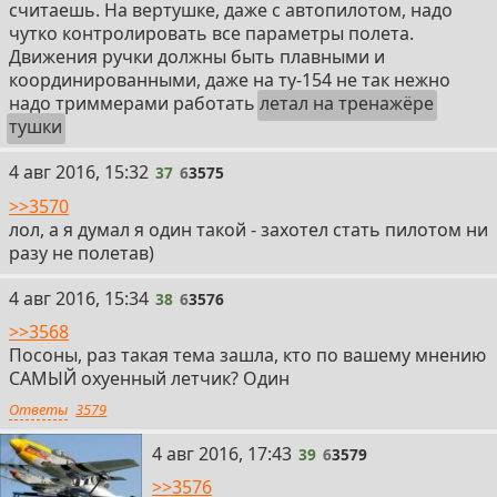
считаешь. На вертушке, даже с автопилотом, надо
чутко контролировать все параметры полета.
Движения ручки должны быть плавными и
координированными, даже на ту-154 не так нежно
надо триммерами работать
летал на тренажёре
тушки
37
4 авг 2016, 15:32
37
6
3575
>>3570
лол, а я думал я один такой - захотел стать пилотом ни
разу не полетав)
38
4 авг 2016, 15:34
38
6
3576
>>3568
Посоны, раз такая тема зашла, кто по вашему мнению
САМЫЙ охуенный летчик? Один
Ответы
3579
39
4 авг 2016, 17:43
39
6
3579
>>3576