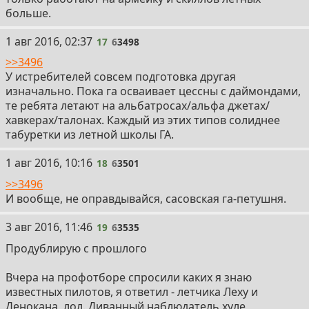
больше.
17
1 авг 2016, 02:37
17
6
3498
>>3496
У истребителей совсем подготовка другая
изначально. Пока га осваивает цессны с даймондами,
те ребята летают на альбатросах/альфа джетах/
хавкерах/талонах. Каждый из этих типов солиднее
табуретки из летной школы ГА.
18
1 авг 2016, 10:16
18
6
3501
>>3496
И вообще, не оправдывайся, сасовская га-петушня.
19
3 авг 2016, 11:46
19
6
3535
Продублирую с прошлого
Вчера на профотборе спросили каких я знаю
известных пилотов, я ответил - летчика Леху и
Денокана, лол. Диванный наблюдатель хуле