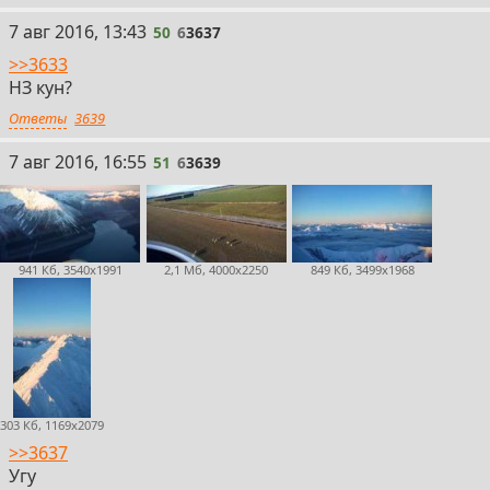
50
7 авг 2016, 13:43
50
6
3637
>>3633
НЗ кун?
Ответы
3639
51
7 авг 2016, 16:55
51
6
3639
941 Кб, 3540x1991
2,1 Мб, 4000x2250
849 Кб, 3499x1968
303 Кб, 1169x2079
>>3637
Угу