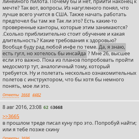
линейного пилота. Почему бы и нет, прийти наконец к
мечте? Так вот, вопросы. Из нагугленого понял, что
лучше всего учится в США. Также начать работать
предпочел бы там же Так ли это? Есть какие-то
проверенные канторы, которые этим занимаются?
.Сколько приблизительно стоит обучение и какая
длительность? Какие требования к здоровью?
Вообще буду рад любой инфе по теме.
Да, я знаю,
есть гугл, но хотелось бы инсайда
? Мне 26, высшее
если это важно. Пока из планов попробовать пройти
медосмотр тут, аналогичный тому, который
требуется. Ну и полетать несколько ознакомительных
полетов с инструктором, что бы хотя бы немного
понять, мое ли это.
Ответы
3668
4482
62
8 авг 2016, 23:08
62
6
3668
>>3665
в прошлом треде писал куну про это. Попробуй найти;
или я тебе позже скину
Ответы
3696