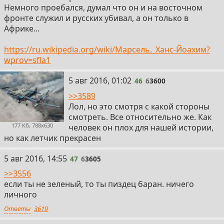
Немного проебался, думал что он и на восточном
фронте служил и русских убивал, а он только в
Африке...
https://ru.wikipedia.org/wiki/Марсель,_Ханс-Йоахим?
wprov=sfla1
46
5 авг 2016, 01:02
46
6
3600
>>3589
Лол, но это смотря с какой стороны
смотреть. Все относительно же. Как
177 Кб, 788x630
человек он плох для нашей истории,
но как летчик прекрасен
47
5 авг 2016, 14:55
47
6
3605
>>3556
если ты не зеленый, то ты пиздец баран. ничего
личного
Ответы
3619