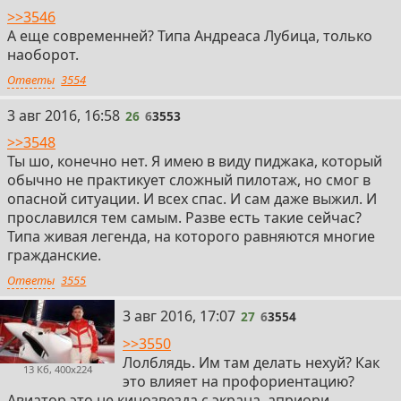
>>3546
А еще современней? Типа Андреаса Лубица, только
наоборот.
Ответы
3554
26
3 авг 2016, 16:58
26
6
3553
>>3548
Ты шо, конечно нет. Я имею в виду пиджака, который
обычно не практикует сложный пилотаж, но смог в
опасной ситуации. И всех спас. И сам даже выжил. И
прославился тем самым. Разве есть такие сейчас?
Типа живая легенда, на которого равняются многие
гражданские.
Ответы
3555
27
3 авг 2016, 17:07
27
6
3554
>>3550
Лолблядь. Им там делать нехуй? Как
13 Кб, 400x224
это влияет на профориентацию?
Авиатор это не кинозвезда с экрана, априори