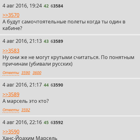
42
4 авг 2016, 19:24
42
6
3584
>>3570
А будут самочтоятельные полеты когда ты один в
кабине?
43
4 авг 2016, 21:13
43
6
3589
>>3583
Ну они же не могут крутыми считаться. По понятным
причинам (убивали русских)
Ответы
3590
3600
44
4 авг 2016, 21:17
44
6
3590
>>3589
А марсель это кто?
Ответы
3592
45
4 авг 2016, 22:16
45
6
3592
>>3590
Ханс-Йоахим Марсель