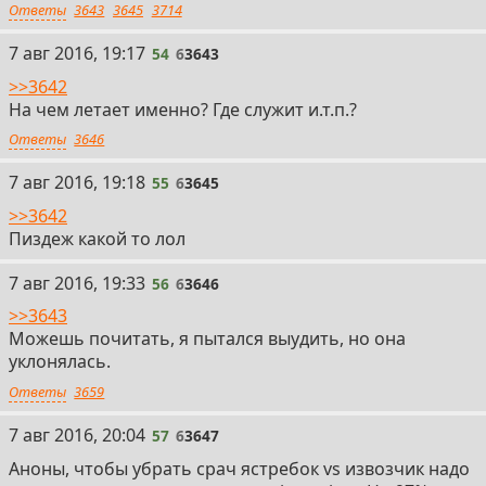
Ответы
3643
3645
3714
54
7 авг 2016, 19:17
54
6
3643
>>3642
На чем летает именно? Где служит и.т.п.?
Ответы
3646
55
7 авг 2016, 19:18
55
6
3645
>>3642
Пиздеж какой то лол
56
7 авг 2016, 19:33
56
6
3646
>>3643
Можешь почитать, я пытался выудить, но она
уклонялась.
Ответы
3659
57
7 авг 2016, 20:04
57
6
3647
Аноны, чтобы убрать срач ястребок vs извозчик надо