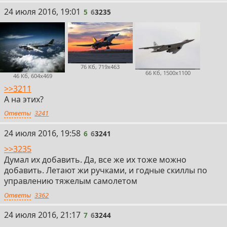
5
24 июля 2016, 19:01
5
6
3235
76 Кб, 719x463
66 Кб, 1500x1100
46 Кб, 604x469
>>3211
А на этих?
Ответы
3241
6
24 июля 2016, 19:58
6
6
3241
>>3235
Думал их добавить. Да, все же их тоже можно
добавить. Летают жи ручками, и годные скиллы по
управлению тяжелым самолетом
Ответы
3362
7
24 июля 2016, 21:17
7
6
3244