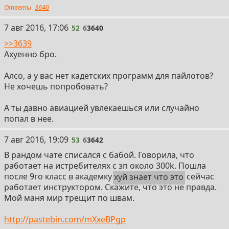
Ответы
3640
52
7 авг 2016, 17:06
52
6
3640
>>3639
Ахуенно бро.
Алсо, а у вас нет кадетских программ для пайлотов?
Не хочешь попробовать?
А ты давно авиацией увлекаешься или случайно
попал в нее.
53
7 авг 2016, 19:09
53
6
3642
В рандом чате списался с бабой. Говорила, что
работает на истребителях с зп около 300k. Пошла
после 9го класс в академку
хуй знает что это
сейчас
работает инструктором. Скажите, что это не правда.
Мой маня мир трещит по швам.
http://pastebin.com/mXxeBPgp