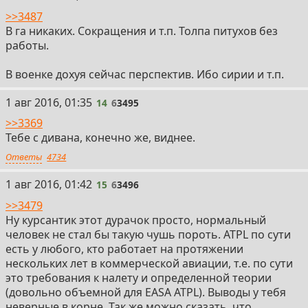
>>3487
В га никаких. Сокращения и т.п. Толпа питухов без
работы.
В военке дохуя сейчас перспектив. Ибо сирии и т.п.
14
1 авг 2016, 01:35
14
6
3495
>>3369
Тебе с дивана, конечно же, виднее.
Ответы
4734
15
1 авг 2016, 01:42
15
6
3496
>>3479
Ну курсантик этот дурачок просто, нормальный
человек не стал бы такую чушь пороть. ATPL по сути
есть у любого, кто работает на протяжении
нескольких лет в коммерческой авиации, т.е. по сути
это требования к налету и определенной теории
(довольно объемной для EASA ATPL). Выводы у тебя
неверные в корне. Так же можно сказать, что