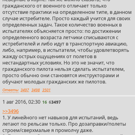
гражданского от военного отличает только
отсутствие практики на определенном типе, в данном
случае истребителе. Просто каждый учится для своих
определенных задач. Такое количество военных в
испытателях объясняется просто: по достижении
определенного возраста летчики списываются с
истребителей и либо идут в транспортную авиацию,
либо, например, в испытатели, чтобы удовлетворять
жажду острых ощущениях от полетов в
нестандартных условиях. Но это не значит, что
гражданского пилота нельзя сделать испытателем,
просто обычно они становятся инструкторами и
обучают молодых гражданских же пилотов.
Ответы
3497
3498
3501
16
1 авг 2016, 02:30
16
6
3497
>>3496
1. У линейного нет навыков для испытаний, ведь
летают по рельсам только. Про дозаправки/полеты
строем/сверхмалые я промолчу даже.