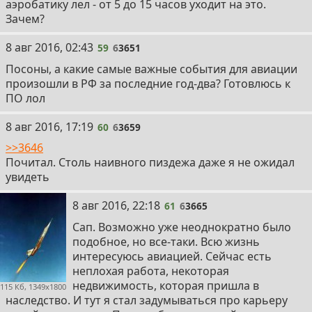
аэробатику лел - от 5 до 15 часов уходит на это.
Зачем?
59
8 авг 2016, 02:43
59
6
3651
Посоны, а какие самые важные события для авиации
произошли в РФ за последние год-два? Готовлюсь к
ПО лол
60
8 авг 2016, 17:19
60
6
3659
>>3646
Почитал. Столь наивного пиздежа даже я не ожидал
увидеть
61
8 авг 2016, 22:18
61
6
3665
Сап. Возможно уже неоднократно было
подобное, но все-таки. Всю жизнь
интересуюсь авиацией. Сейчас есть
неплохая работа, некоторая
недвижимость, которая пришла в
115 Кб, 1349x1800
наследство. И тут я стал задумываться про карьеру