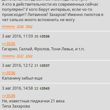
А кто в действительности из современных сейчас
популярен? У кого берут интервью, если чо-то
происходит? Литвинов? Захаров? Именно пилотов я
чет сильно много вспомнить не могу
Ответы
3536
7692
20
3 авг 2016, 11:59
20
6
3536
>>3535
Гагарин, Галлай, Фролов, Тони Левье, и т.п.
Ответы
3537
3543
21
3 авг 2016, 12:12
21
6
3537
>>3536
Капанину забыл еще
22
3 авг 2016, 14:58
22
6
3543
>>3536
Не, известные пиджачки 21 века
Типа Захарова