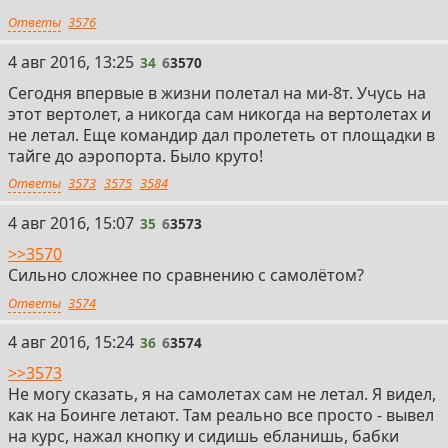
Ответы
3576
34
4 авг 2016, 13:25
34
6
3570
Сегодня впервые в жизни полетал на ми-8т. Учусь на
этот вертолет, а никогда сам никогда на вертолетах и
не летал. Еще командир дал пролететь от площадки в
тайге до аэропорта. Было круто!
Ответы
3573
3575
3584
35
4 авг 2016, 15:07
35
6
3573
>>3570
Сильно сложнее по сравнению с самолётом?
Ответы
3574
36
4 авг 2016, 15:24
36
6
3574
>>3573
Не могу сказать, я на самолетах сам не летал. Я видел,
как на Боинге летают. Там реально все просто - вывел
на курс, нажал кнопку и сидишь ебланишь, бабки