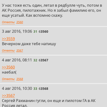
У нас тоже есть один, летал в редбулле чуть, потом в
АК Россия, пилотажник. Но я забыл фамилию его, он
еще усатый. Как вспомню скажу.
Ответы
3560
31
3 авг 2016, 19:06
31
6
3560
>>3559
Вечерком даже тебе напишу
Ответы
3567
32
4 авг 2016, 08:11
32
6
3567
>>3560
наебал(
Ответы
3568
33
4 авг 2016, 10:30
33
6
3568
>>3567
Сергей Рахманин гугли, он еще и пилотом ГА в АК
Россия летал.