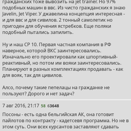
гражданских тоже вывозить на jet trainer. Но 97%
подобных машин в ввс. Из чисто гражданских я знаю
Javelin, Jet Viper. У джавелина концепция интересная -
и для ввс и для сивилов. 2 тонный самолетик но
пригоден для обучения ястребков. Еще поляки
подобный пытались запилить.
Ну и наш СР 10. Первая частная компания в РФ
наверное, которой ВКС заинтересовались.
Изначально его проектировали как шпортивный-
реактивный, но потом им вояки заинтересовались.
Планируют в разных комплектациях продавать - как
для вояк, так для цивилов.
Алсо, почему такие пепелацы на гражданке не
пользуют? Дорого и нет задач?
58
7 авг 2016, 21:17
58
6
3648
Посоны - есть одна бельгийская АК, она готовит
пайлотов по контракту - кадетсевя программа. Но не в
этом суть. Они всех курсантов заставляют сдавать