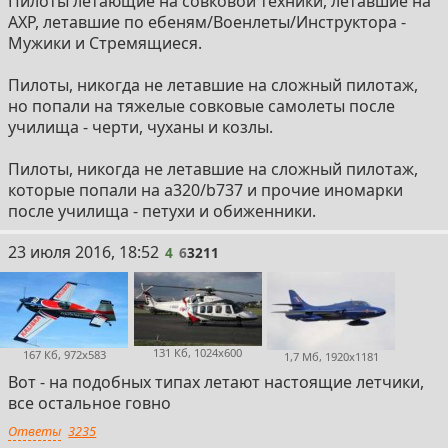
Пилоты летающие на совковой техники, летавшие на
АХР, летавшие по ебеням/Военлеты/Инструктора -
Мужики и Стремящиеся.
Пилоты, никогда не летавшие на сложный пилотаж,
но попали на тяжелые совковые самолеты после
училища - черти, чуханы и козлы.
Пилоты, никогда не летавшие на сложный пилотаж,
которые попали на a320/b737 и прочие иномарки
после училища - петухи и обиженники.
4
23 июля 2016, 18:52
4
6
3211
131 Кб, 1024x600
167 Кб, 972x583
1,7 Мб, 1920x1181
Вот - на подобных типах летают настоящие летчики,
все остальное говно
Ответы
3235