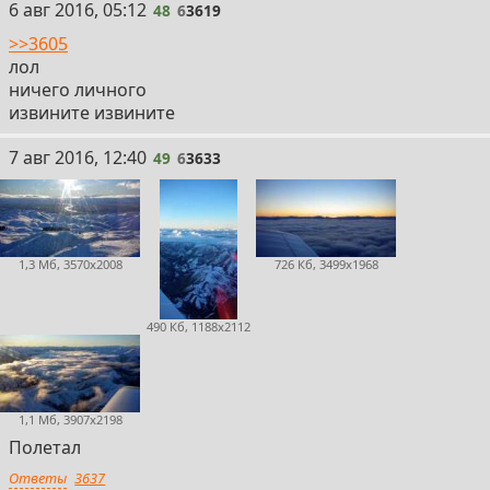
48
6 авг 2016, 05:12
48
6
3619
>>3605
лол
ничего личного
извините извините
49
7 авг 2016, 12:40
49
6
3633
1,3 Мб, 3570x2008
726 Кб, 3499x1968
490 Кб, 1188x2112
1,1 Мб, 3907x2198
Полетал
Ответы
3637