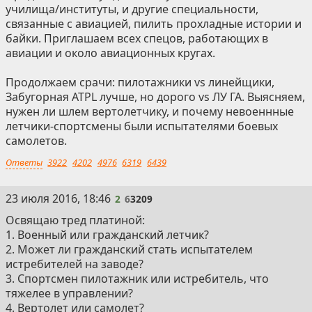
училища/институты, и другие специальности,
связанные с авиацией, пилить прохладные истории и
байки. Приглашаем всех спецов, работающих в
авиации и около авиационных кругах.
Продолжаем срачи: пилотажники vs линейщики,
Забугорная ATPL лучше, но дорого vs ЛУ ГА. Выясняем,
нужен ли шлем вертолетчику, и почему невоеннные
летчики-спортсмены были испытателями боевых
самолетов.
Ответы
3922
4202
4976
6319
6439
2
23 июля 2016, 18:46
2
6
3209
Освящаю тред платиной:
1. Военный или гражданский летчик?
2. Может ли гражданский стать испытателем
истребителей на заводе?
3. Спортсмен пилотажник или истребитель, что
тяжелее в управлении?
4. Вертолет или самолет?