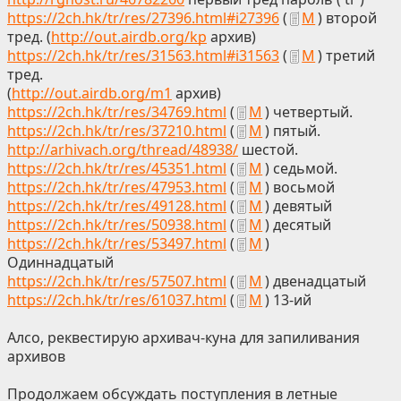
https://2ch.hk/tr/res/27396.html#i27396
(
М
) второй
тред. (
http://out.airdb.org/kp
архив)
https://2ch.hk/tr/res/31563.html#i31563
(
М
) третий
тред.
(
http://out.airdb.org/m1
архив)
https://2ch.hk/tr/res/34769.html
(
М
) четвертый.
https://2ch.hk/tr/res/37210.html
(
М
) пятый.
http://arhivach.org/thread/48938/
шестой.
https://2ch.hk/tr/res/45351.html
(
М
) седьмой.
https://2ch.hk/tr/res/47953.html
(
М
) восьмой
https://2ch.hk/tr/res/49128.html
(
М
) девятый
https://2ch.hk/tr/res/50938.html
(
М
) десятый
https://2ch.hk/tr/res/53497.html
(
М
)
Одиннадцатый
https://2ch.hk/tr/res/57507.html
(
М
) двенадцатый
https://2ch.hk/tr/res/61037.html
(
М
) 13-ий
Алсо, реквестирую архивач-куна для запиливания
архивов
Продолжаем обсуждать поступления в летные