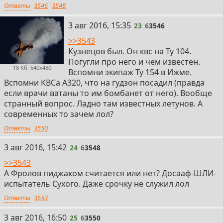
Ответы
3546
3548
23
3 авг 2016, 15:35
23
6
3546
>>3543
Кузнецов был. Он квс на Ту 104.
Погугли про него и чем известен.
18 Кб, 640x480
Вспомни экипаж Ту 154 в Ижме.
Вспомни КВСа А320, что на гудзон посадил (правда
если врачи ватаны то им бомбанет от него). Вообще
странный вопрос. Ладно там известных летунов. А
современных то зачем лол?
Ответы
3550
24
3 авг 2016, 15:42
24
6
3548
>>3543
А Фролов пиджаком считается или нет? Досааф-ШЛИ-
испытатель Сухого. Даже срочку не служил лол
Ответы
3553
25
3 авг 2016, 16:50
25
6
3550