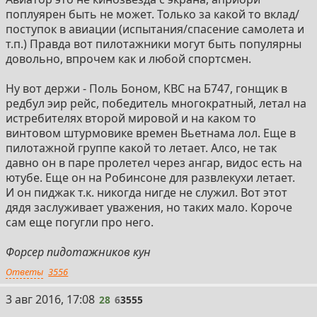
поплуярен быть не может. Только за какой то вклад/
поступок в авиации (испытания/спасение самолета и
т.п.) Правда вот пилотажники могут быть популярны
довольно, впрочем как и любой спортсмен.
Ну вот держи - Поль Боном, КВС на Б747, гонщик в
редбул эир рейс, победитель многократный, летал на
истребителях второй мировой и на каком то
винтовом штурмовике времен Вьетнама лол. Еще в
пилотажной группе какой то летает. Алсо, не так
давно он в паре пролетел через ангар, видос есть на
ютубе. Еще он на Робинсоне для развлекухи летает.
И он пиджак т.к. никогда нигде не служил. Вот этот
дядя заслуживает уважения, но таких мало. Короче
сам еще погугли про него.
Форсер пидотажников кун
Ответы
3556
28
3 авг 2016, 17:08
28
6
3555