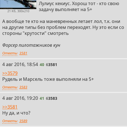
Лулиус кекиус. Хорош тот - кто свою
задачу выполняет на 5+
21 Кб, 300x210
А вообще те кто на маневренных летает лол, т.к. они
на другие типы без проблем переходят. Ну это если со
стороны "крутости" смотреть
Форсер пилотажников кун
Ответы
3581
40
4 авг 2016, 18:54
40
6
3581
>>3579
Рудель и Марсель тоже выполняли на 5+
Ответы
3583
41
4 авг 2016, 19:20
41
6
3583
>>3581
Ну да, и что?
Ответы
3589