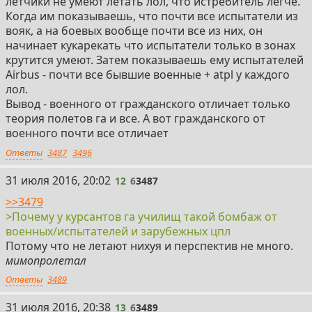
летчики не умеют летать лол, что истребитель легче.
Когда им показываешь, что почти все испытатели из
вояк, а на боевых вообще почти все из них, он
начинает кукарекать что испытатели только в зонах
крутится умеют. Затем показываешь ему испытателей
Airbus - почти все бывшие военные + atpl у каждого
лол.
Вывод - военного от гражданского отличает только
теория полетов га и все. А вот гражданского от
военного почти все отличает
Ответы
3487
3496
12
31 июля 2016, 20:02
12
6
3487
>>3479
>Почему у курсантов га училищ такой бомбаж от
военных/испытателей и зарубежных цпл
Потому что не летают нихуя и перспектив не много.
мимопролетал
Ответы
3489
13
31 июля 2016, 20:38
13
6
3489