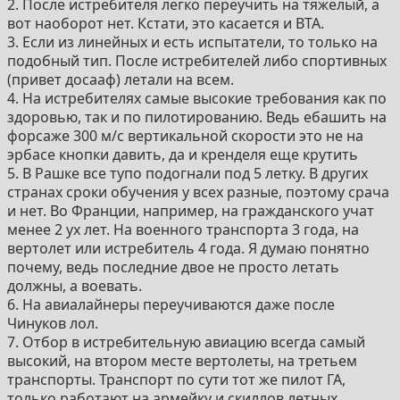
2. После истребителя легко переучить на тяжелый, а
вот наоборот нет. Кстати, это касается и ВТА.
3. Если из линейных и есть испытатели, то только на
подобный тип. После истребителей либо спортивных
(привет досааф) летали на всем.
4. На истребителях самые высокие требования как по
здоровью, так и по пилотированию. Ведь ебашить на
форсаже 300 м/с вертикальной скорости это не на
эрбасе кнопки давить, да и кренделя еще крутить
5. В Рашке все тупо подогнали под 5 летку. В других
странах сроки обучения у всех разные, поэтому срача
и нет. Во Франции, например, на гражданского учат
менее 2 ух лет. На военного транспорта 3 года, на
вертолет или истребитель 4 года. Я думаю понятно
почему, ведь последние двое не просто летать
должны, а воевать.
6. На авиалайнеры переучиваются даже после
Чинуков лол.
7. Отбор в истребительную авиацию всегда самый
высокий, на втором месте вертолеты, на третьем
транспорты. Транспорт по сути тот же пилот ГА,
только работают на армейку и скиллов летных