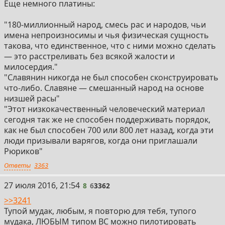
Еще немного платины:
"180-миллионный народ, смесь рас и народов, чьи
имена непроизносимы и чья физическая сущность
такова, что единственное, что с ними можно сделать
— это расстреливать без всякой жалости и
милосердия."
"Славянин никогда не был способен сконструировать
что-либо. Славяне — смешанный народ на основе
низшей расы"
"Этот низкокачественный человеческий материал
сегодня так же не способен поддерживать порядок,
как не был способен 700 или 800 лет назад, когда эти
люди призывали варягов, когда они приглашали
Рюриков"
Ответы
3363
8
27 июля 2016, 21:54
8
6
3362
>>3241
Тупой мудак, любым, я повторю для тебя, тупого
мудака, ЛЮБЫМ типом ВС можно пилотировать