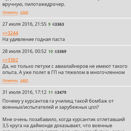
вручную, пилотажедрочер.
Ответы
3369
9
27 июля 2016, 21:55
9
6
3363
>>3244
На удивление годная паста
10
28 июля 2016, 00:52
10
6
3369
>>3362
Да, но только петухи с авиалайнеров не имеют такого
опыта. А уже полет в ГП на тяжелом в многочленном
Ответы
3495
11
31 июля 2016, 17:12
11
6
3479
Почему у курсантов га училищ такой бомбаж от
военных/испытателей и зарубежных цпл?
Мне очень позабавило, когда курсантик отлетавший
3,5 круга на даймонде доказывает, что военные