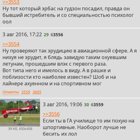
>>3553
Ну тот который эрбас на гудзон посадил, правда он
бывший истребитель и со специальностью психолог
оол
29
3 авг 2016, 17:22
29
6
3556
>>3554
Ну проверяют так эрудицию в авиационной сфере. А я
нихуя не эрудит, я блядь завидую таким охуевшим
летунам, прошедшим влэк с первого раза.
Вот типа него и имелось в виду. А в рашке и
поблизости кто наиболее известен? Шоб и на
лайнере ахуенном и на спортивном мог
Ответы
3559
3605
30
3 авг 2016, 19:06
30
6
3559
>>3556
Если ты в ГА училище то им похую на
шпортивные. Наоборот лучше не
39 Кб, 650x458
бесить их лол