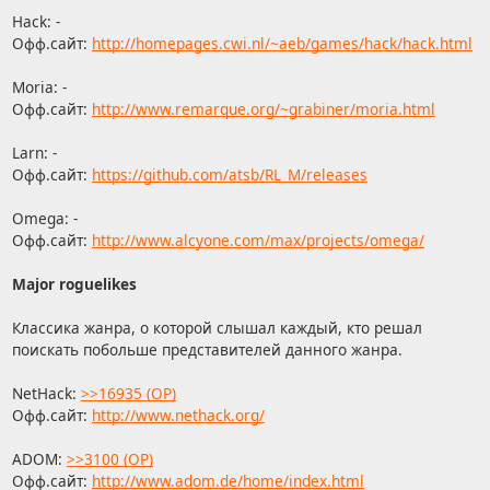
Hack: -
Офф.сайт:
http://homepages.cwi.nl/~aeb/games/hack/hack.html
Moria: -
Офф.сайт:
http://www.remarque.org/~grabiner/moria.html
Larn: -
Офф.сайт:
https://github.com/atsb/RL_M/releases
Omega: -
Офф.сайт:
http://www.alcyone.com/max/projects/omega/
Major roguelikes
Классика жанра, о которой слышал каждый, кто решал
поискать побольше представителей данного жанра.
NetHack:
>>16935 (OP)
Офф.сайт:
http://www.nethack.org/
ADOM:
>>3100 (OP)
Офф.сайт:
http://www.adom.de/home/index.html