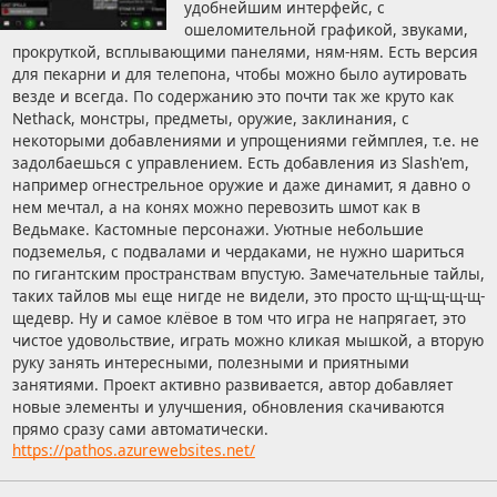
удобнейшим интерфейс, с
ошеломительной графикой, звуками,
прокруткой, всплывающими панелями, ням-ням. Есть версия
для пекарни и для телепона, чтобы можно было аутировать
везде и всегда. По содержанию это почти так же круто как
Nethack, монстры, предметы, оружие, заклинания, с
некоторыми добавлениями и упрощениями геймплея, т.е. не
задолбаешься с управлением. Есть добавления из Slash'em,
например огнестрельное оружие и даже динамит, я давно о
нем мечтал, а на конях можно перевозить шмот как в
Ведьмаке. Кастомные персонажи. Уютные небольшие
подземелья, с подвалами и чердаками, не нужно шариться
по гигантским пространствам впустую. Замечательные тайлы,
таких тайлов мы еще нигде не видели, это просто щ-щ-щ-щ-щ-
щедевр. Ну и самое клёвое в том что игра не напрягает, это
чистое удовольствие, играть можно кликая мышкой, а вторую
руку занять интересными, полезными и приятными
занятиями. Проект активно развивается, автор добавляет
новые элементы и улучшения, обновления скачиваются
прямо сразу сами автоматически.
https://pathos.azurewebsites.net/