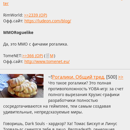
ter
RimWorld:
>>2339 (OP)
Офф.сайт:
https://ludeon.com/blog/
MMORoguelike
Да, это ММО с фичами рогалика.
TomeNET:
>>366 (OP)
(
М
)
Офф.сайт:
http://www.tomenet.eu/
~!
Рогалики. Общий тред.
[500]
>>
Что такое рогалики? Это полная
противоположность YOBA-игр: за счет
полного вырезания Крузис-графики
разработчики полностью
сосредотачиваются на геймплее, тем самым создавая
удивительные, непредсказуемые миры.
Говоришь, Dark Souls - хардкор? Ха! Томас Бискуп и Линус
Торвальдс смеются тебе в лицо. Permadeath, генерация