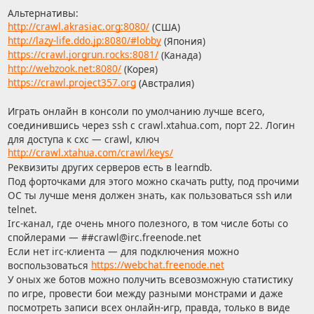
Альтернативы:
http://crawl.akrasiac.org:8080/
(США)
http://lazy-life.ddo.jp:8080/#lobby
(Япония)
https://crawl.jorgrun.rocks:8081/
(Канада)
http://webzook.net:8080/
(Корея)
https://crawl.project357.org
(Австралия)
Играть онлайн в консоли по умолчанию лучше всего,
соединившись через ssh с crawl.xtahua.com, порт 22. Логин
для доступа к cxc — crawl, ключ
http://crawl.xtahua.com/crawl/keys/
Реквизиты других серверов есть в learndb.
Под форточками для этого можно скачать putty, под прочими
ОС ты лучше меня должен знать, как пользоваться ssh или
telnet.
Irc-канал, где очень много полезного, в том числе боты со
спойлерами — ##
cra
wl
ir
c
freenod
e
n
et
Если нет irc-клиента — для подключения можно
A
P
P
воспользоваться
https://webchat.freenode.net
N
U
U
У оных же ботов можно получить всевозможную статистику
U
N
N
по игре, провести бои между разными монстрами и даже
S
C
C
посмотреть записи всех онлайн-игр, правда, только в виде
T
T