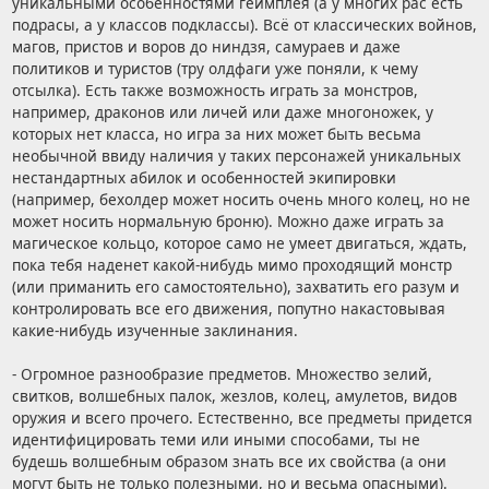
уникальными особенностями геймплея (а у многих рас есть
подрасы, а у классов подклассы). Всё от классических войнов,
магов, пристов и воров до ниндзя, самураев и даже
политиков и туристов (тру олдфаги уже поняли, к чему
отсылка). Есть также возможность играть за монстров,
например, драконов или личей или даже многоножек, у
которых нет класса, но игра за них может быть весьма
необычной ввиду наличия у таких персонажей уникальных
нестандартных абилок и особенностей экипировки
(например, бехолдер может носить очень много колец, но не
может носить нормальную броню). Можно даже играть за
магическое кольцо, которое само не умеет двигаться, ждать,
пока тебя наденет какой-нибудь мимо проходящий монстр
(или приманить его самостоятельно), захватить его разум и
контролировать все его движения, попутно накастовывая
какие-нибудь изученные заклинания.
- Огромное разнообразие предметов. Множество зелий,
свитков, волшебных палок, жезлов, колец, амулетов, видов
оружия и всего прочего. Естественно, все предметы придется
идентифицировать теми или иными способами, ты не
будешь волшебным образом знать все их свойства (а они
могут быть не только полезными, но и весьма опасными).