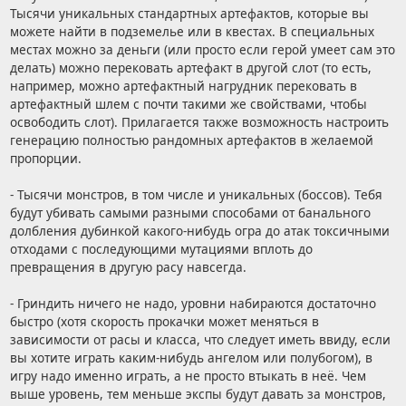
Тысячи уникальных стандартных артефактов, которые вы
можете найти в подземелье или в квестах. В специальных
местах можно за деньги (или просто если герой умеет сам это
делать) можно перековать артефакт в другой слот (то есть,
например, можно артефактный нагрудник перековать в
артефактный шлем с почти такими же свойствами, чтобы
освободить слот). Прилагается также возможность настроить
генерацию полностью рандомных артефактов в желаемой
пропорции.
- Тысячи монстров, в том числе и уникальных (боссов). Тебя
будут убивать самыми разными способами от банального
долбления дубинкой какого-нибудь огра до атак токсичными
отходами с последующими мутациями вплоть до
превращения в другую расу навсегда.
- Гриндить ничего не надо, уровни набираются достаточно
быстро (хотя скорость прокачки может меняться в
зависимости от расы и класса, что следует иметь ввиду, если
вы хотите играть каким-нибудь ангелом или полубогом), в
игру надо именно играть, а не просто втыкать в неё. Чем
выше уровень, тем меньше экспы будут давать за монстров,