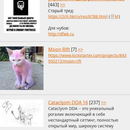
[443]
>>
Старый тред:
https://2ch.hk/ro/res/6788.html
(
М
)
Для нубов:
http://dfwk.ru
Moon Rift
[7]
>>
https://www.kickstarter.com/projects/843
950213/moon-rift
Сataclysm DDA 16
[237]
>>
Сataclysm DDA -- это уникальный
рогалик включающий в себя
нестандартный сеттинг, полностью
открытый мир, широкую систему