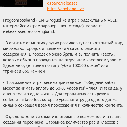
osband/releases
https://angband.live
Frogcomposband - CRPG-roguelike игра с олдскульным ASCII
интерфейсом (графодрочеры вон отсюда), вариант
небезывзестного Angband.
- В отличие от многих других рогаиков тут есть открытый мир,
множество городов и подземелий самого разного
содержания. В городах можно брать и выполнять квесты,
которые обычно проходятся на отдельном квестовом уровне.
Здесь не будет говна по типу "убей 100500 орков" или
"принеси 666 камней".
- Прохождение игры весьма длительное. Победный забег
может занимать вплоть до 60-80 часов геймплея. И таки да, у
анона только одна жизнь. Для торопливых есть режимы
coffee и instacoffee, которые урезают игру до одного данжа,
сильно сокращая время прохождения и количество контента.
- Отдельно хочется отметить огромные возможности в плане
создания персонажа. Огромное количество рас и классов с