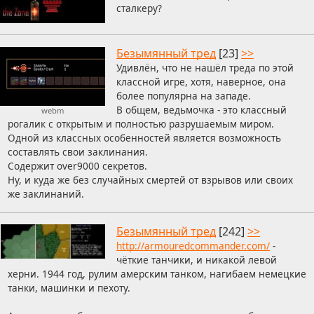
сталкеру?
Безымянный тред
[23]
>>
Удивлён, что не нашёл треда по этой
классной игре, хотя, наверное, она
более популярна на западе.
В общем, ведьмочка - это классный
webm
рогалик с открытым и полностью разрушаемым миром.
Одной из классных особенностей является возможность
составлять свои заклинания.
Содержит over9000 секретов.
Ну, и куда же без случайных смертей от взрывов или своих
же заклинаний.
Безымянный тред
[242]
>>
http://armouredcommander.com/
-
чёткие танчики, и никакой левой
херни. 1944 год, рулим амерским танком, нагибаем немецкие
танки, машинки и пехоту.