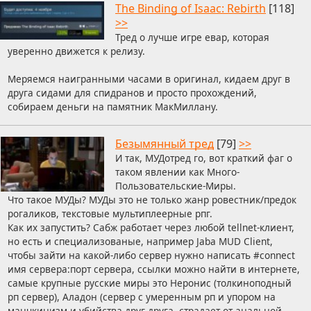
The Binding of Isaac: Rebirth
[118]
>>
Тред о лучше игре евар, которая
уверенно движется к релизу.
Меряемся наигранными часами в оригинал, кидаем друг в
друга сидами для спидранов и просто прохождений,
собираем деньги на памятник МакМиллану.
Безымянный тред
[79]
>>
И так, МУДотред го, вот краткий фаг о
таком явлении как Много-
Пользовательские-Миры.
Что такое МУДы? МУДы это не только жанр ровестник/предок
рогаликов, текстовые мультиплеерные рпг.
Как их запустить? Сабж работает через любой tellnet-клиент,
но есть и специализованые, например Jaba MUD Client,
чтобы зайти на какой-либо сервер нужно написать #connect
имя сервера:порт сервера, ссылки можно найти в интернете,
самые крупные русские миры это Неронис (толкиноподный
рп сервер), Аладон (сервер с умеренным рп и упором на
манчкинизм и убийства друг-друга, страдает от анальной