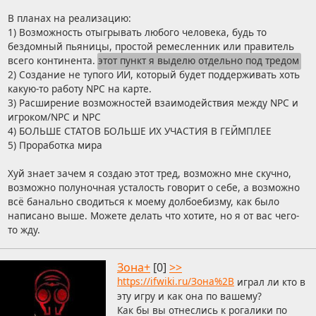
В планах на реализацию:
1) Возможность отыгрывать любого человека, будь то
бездомный пьяницы, простой ремесленник или правитель
всего континента.
этот пункт я выделю отдельно под тредом
2) Создание не тупого ИИ, который будет поддерживать хоть
какую-то работу NPC на карте.
3) Расширение возможностей взаимодействия между NPC и
игроком/NPC и NPC
4) БОЛЬШЕ СТАТОВ БОЛЬШЕ ИХ УЧАСТИЯ В ГЕЙМПЛЕЕ
5) Проработка мира
Хуй знает зачем я создаю этот тред, возможно мне скучно,
возможно полуночная усталость говорит о себе, а возможно
всё банально сводиться к моему долбоебизму, как было
написано выше. Можете делать что хотите, но я от вас чего-
то жду.
Зона+
[0]
>>
https://ifwiki.ru/Зона%2B
играл ли кто в
эту игру и как она по вашему?
Как бы вы отнеслись к рогалики по