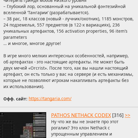
читерить гриндя мобов низкого уровня
– Глубокий лор, основанный на уникальной фэнтезийной
вселенной ‘Тангарии’ (разрабатывается).
– 38 рас, 18 классов (новый - лучник/охотник), 1185 монстров,
24 подземелья, 557 предметов (в 122-х вариациях), 236
уникальных артефактов, 156 activation properties, 96 item’s
parameters
… и многое, многое другое!
В игре много мелких интересных особенностей, например,
об артефактах - это настоящие артефакты. Не может быть
двух мечей «Orcrist». После того, как вы нашли настоящий
артефакт, он есть только у вас на сервере (и есть механизмы,
которые не позволяют игрокам накапливать артефакты без
их использования).
Офф. сайт:
https://tangaria.com/
PATHOS NETHACK CODEX
[316]
>>
Ну что же вы не знаете про этот
рогалик? Это клон Nethack с
упрощенным управлением и