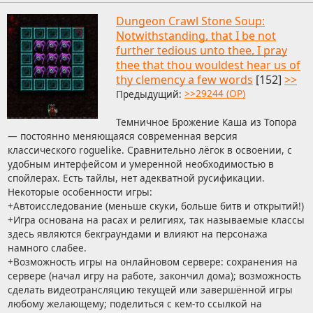
Dungeon Crawl Stone Soup:
Notwithstanding, that I be not
further tedious unto thee, I pray
thee that thou wouldest hear us of
thy clemency a few words
[152]
>>
Предыдущий:
>>29244 (OP)
Темничное Брожение Каша из Топора
— постоянно меняющаяся современная версия
классического roguelike. Сравнительно лёгок в освоении, с
удобным интерфейсом и умеренной необходимостью в
спойлерах. Есть тайлы, нет адекватной русификации.
Некоторые особенности игры:
+Автоисследование (меньше скуки, больше битв и открытий!)
+Игра основана на расах и религиях, так называемые классы
здесь являются бекграундами и влияют на персонажа
намного слабее.
+Возможность игры на онлайновом сервере: сохранения на
сервере (начал игру на работе, закончил дома); возможность
сделать видеотрансляцию текущей или завершённой игры
любому желающему; поделиться с кем-то ссылкой на