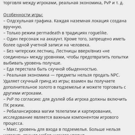
торговля между игроками, реальная экономика, PvP и т. д.
Особенности игры:
– Олдскульная графика. Каждая наземная локация создана
вручную.
– Только режим permadeath в традициях roguelike.
– Один персонаж на аккаунт. Кроме того, запрещено иметь
более одной учетной записи на человека.
– Без читерских лестниц. Лестницы вверх/вниз «не
соединены» между уровнями, чтобы предотвратить попытки
выбивать уровень получше.
– Еда перестала быть скучной обыденностью.
– Реальная экономика — предметы нельзя продать NPC.
Удаляет скучный гринд из игры; взамен вы получаете
дополнительное золото в подземелье и можете торговать с
другими игроками.
– PvP по согласию: для дуэлей оба игрока должны включить
ПК режим.
– Ребалансировка магии телепатии и картирования,
исследование является важным компонентом игрового
процесса.
– Макс. уровень для входа в подземелья. Больше нельзя