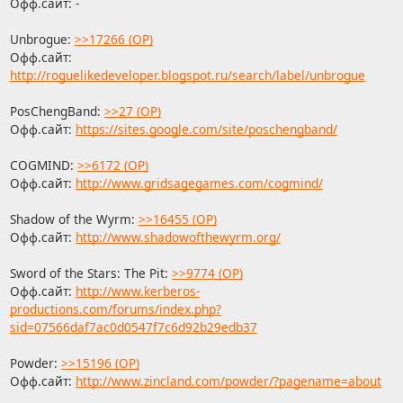
Офф.сайт: -
Unbrogue:
>>17266 (OP)
Офф.сайт:
http://roguelikedeveloper.blogspot.ru/search/label/unbrogue
PosChengBand:
>>27 (OP)
Офф.сайт:
https://sites.google.com/site/poschengband/
COGMIND:
>>6172 (OP)
Офф.сайт:
http://www.gridsagegames.com/cogmind/
Shadow of the Wyrm:
>>16455 (OP)
Офф.сайт:
http://www.shadowofthewyrm.org/
Sword of the Stars: The Pit:
>>9774 (OP)
Офф.сайт:
http://www.kerberos-
productions.com/forums/index.php?
sid=07566daf7ac0d0547f7c6d92b29edb37
Powder:
>>15196 (OP)
Офф.сайт:
http://www.zincland.com/powder/?pagename=about