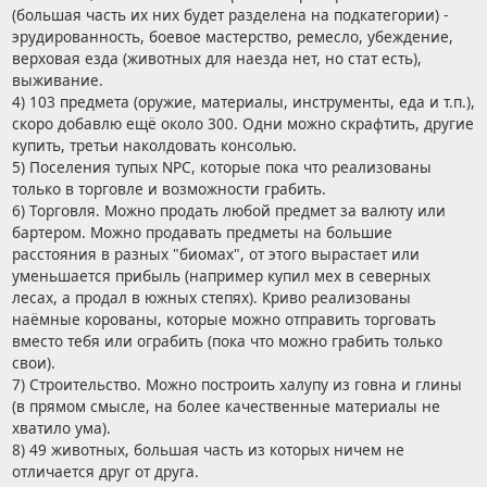
(большая часть их них будет разделена на подкатегории) -
эрудированность, боевое мастерство, ремесло, убеждение,
верховая езда (животных для наезда нет, но стат есть),
выживание.
4) 103 предмета (оружие, материалы, инструменты, еда и т.п.),
скоро добавлю ещё около 300. Одни можно скрафтить, другие
купить, третьи наколдовать консолью.
5) Поселения тупых NPC, которые пока что реализованы
только в торговле и возможности грабить.
6) Торговля. Можно продать любой предмет за валюту или
бартером. Можно продавать предметы на большие
расстояния в разных "биомах", от этого вырастает или
уменьшается прибыль (например купил мех в северных
лесах, а продал в южных степях). Криво реализованы
наёмные корованы, которые можно отправить торговать
вместо тебя или ограбить (пока что можно грабить только
свои).
7) Строительство. Можно построить халупу из говна и глины
(в прямом смысле, на более качественные материалы не
хватило ума).
8) 49 животных, большая часть из которых ничем не
отличается друг от друга.