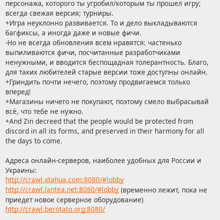
персонажа, которого ты угробил/которым ты прошел игру;
всегда свежая версия; турниры.
+Игра неуклонно развивается. То и дело выкладываются
багфиксы, а иногда даже и новые фичи.
-Но не всегда обновления всем нравятся: частенько
выпиливаются фичи, посчитанные разработчиками
ненужными, и вводится беспощадная толерантность. Благо,
для таких любителей старые версии тоже доступны онлайн.
+Гриндить почти нечего, поэтому продвигаемся только
вперед!
+Магазины ничего не покупают, поэтому смело выбрасывай
всё, что тебе не нужно.
+And Zin decreed that the people would be protected from
discord in all its forms, and preserved in their harmony for all
the days to come.
Адреса онлайн-серверов, наиболее удобных для России и
Украины:
http://crawl.xtahua.com:8080/#lobby
http://crawl.lantea.net:8080/#lobby
(временно лежит, пока не
приедет новое серверное оборудование)
http://crawl.berotato.org:8080/