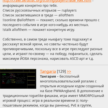
http://crawl.akrasiac.org/scoring/players/твой_ник.html
-
информация конкретно про тебя.
Список русскоязычных игорьков — ruplayers
Список засветившихся в треде — allofthem
!isonline @allofthem — покажет, сколько времени прошло с
последнего события в игре кого-нибудь из местных.
!stalk allofthem — покажет конкретную игру.
Собственно, в самом треде ньюфагу тоже подскажут и
расскажут всякой хрени, но советы частенько будут
противоречивыми, поскольку все в игре преследуют разные
цели, и играют по-своему — на победу, пофаниться, сделать
максимум ЙОБА персонажа, нарисовать ASCII-арт и т.д.
Tangaria
[129]
>>
Тангария
– бесплатный
многопользовательский рогалик с
открытым исходным кодом созданный
на базе PWMAngband. В дополнение к
традиционным roguelike-фишкам, игра имеет MMORPG’шный
игровой процесс: игра в реальном времени (с полу-
пошаговым режимом, когда вы ранены), PvE в группе,