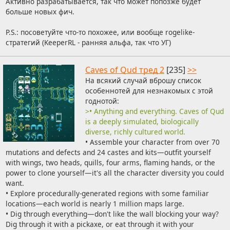
Активно разрабатывается, так что может попозже будет
больше новых фич.
P.S.: посоветуйте что-то похожее, или вообще rogelike-
стратегий (KeeperRL - ранняя альфа, так что УГ)
Caves of Qud тред 2
[235]
>>
На всякий случай вброшу список
особеннотей для незнакомых с этой
годнотой:
>• Anything and everything. Caves of Qud
is a deeply simulated, biologically
diverse, richly cultured world.
• Assemble your character from over 70
mutations and defects and 24 castes and kits—outfit yourself
with wings, two heads, quills, four arms, flaming hands, or the
power to clone yourself—it's all the character diversity you could
want.
• Explore procedurally-generated regions with some familiar
locations—each world is nearly 1 million maps large.
• Dig through everything—don't like the wall blocking your way?
Dig through it with a pickaxe, or eat through it with your