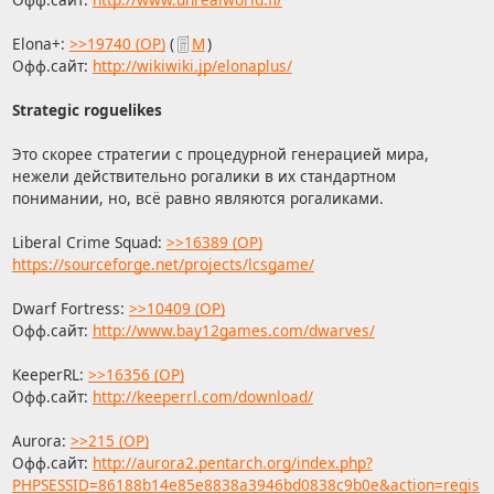
Elona+:
>>19740 (OP)
(
М
)
Офф.сайт:
http://wikiwiki.jp/elonaplus/
Strategic roguelikes
Это скорее стратегии с процедурной генерацией мира,
нежели действительно рогалики в их стандартном
понимании, но, всё равно являются рогаликами.
Liberal Crime Squad:
>>16389 (OP)
https://sourceforge.net/projects/lcsgame/
Dwarf Fortress:
>>10409 (OP)
Офф.сайт:
http://www.bay12games.com/dwarves/
KeeperRL:
>>16356 (OP)
Офф.сайт:
http://keeperrl.com/download/
Aurora:
>>215 (OP)
Офф.сайт:
http://aurora2.pentarch.org/index.php?
PHPSESSID=86188b14e85e8838a3946bd0838c9b0e&action=regis