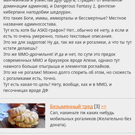
доминации админов), и Dangerous Fantasy 2, фентези-
киберпанк наподобии шедоуран.
Кто такие Боги, иммы, имморталы и бессмертные? Местное
название админосостава.
Тут есть хотя бы ASKII-графон? Нет...обычно её нету, а если и
есть то очень умеренно, только текстовые описания.
Это же для задротов! Ну да, так же как и рогалики, а что ты тут
кстати делаешь?
Это же ММО-дрочильня! И да и нет, по сути это предок
современных ММО и браузерок вроде Апехи, однако тут
намного больше отыгрыша и элементов роглайков.
Это же не рогалик! Можно долго спорить об этом, но схожесть
с рогаликами есть, точно.
Тут есть какая-то цель? Нету, вообще, как и в ММО, и
песочницах вроде ДФ
Безымянный тред
[3]
>>
Сап, накиньте пж каких нибудь
мобильных рогаликов (Желательно без
доната).