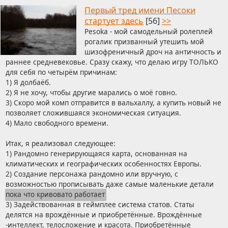
Первый тред имени Песоки
стартует здесь
[56]
>>
Pesoka - мой самодельный ролеплей
рогалик призванный утешить мой
шизофреничный дроч на античность и
раннее средневековье. Сразу скажу, что делаю игру ТОЛЬКО
для себя по четырём причинам:
1) Я долбаёб.
2) Я не хочу, чтобы другие марались о моё говно.
3) Скоро мой комп отправится в вальхаллу, а купить новый не
позволяет сложившаяся экономическая ситуация.
4) Мало свободного времени.
Итак, я реализовал следующее:
1) Рандомно генерирующаяся карта, основанная на
климатических и географических особенностях Европы.
2) Создание персонажа рандомно или вручную, с
возможностью прописывать даже самые маленькие детали
пока что кривовато работает
3) Задействованная в геймплее система статов. Статы
делятся на врождённые и приобретённые. Врождённые
-интеллект, телосложение и красота. Приобретённые