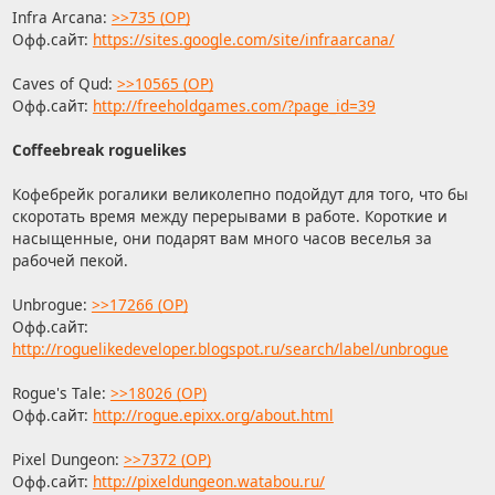
Infra Arcana:
>>735 (OP)
Офф.сайт:
https://sites.google.com/site/infraarcana/
Caves of Qud:
>>10565 (OP)
Офф.сайт:
http://freeholdgames.com/?page_id=39
Coffeebreak roguelikes
Кофебрейк рогалики великолепно подойдут для того, что бы
скоротать время между перерывами в работе. Короткие и
насыщенные, они подарят вам много часов веселья за
рабочей пекой.
Unbrogue:
>>17266 (OP)
Офф.сайт:
http://roguelikedeveloper.blogspot.ru/search/label/unbrogue
Rogue's Tale:
>>18026 (OP)
Офф.сайт:
http://rogue.epixx.org/about.html
Pixel Dungeon:
>>7372 (OP)
Офф.сайт:
http://pixeldungeon.watabou.ru/