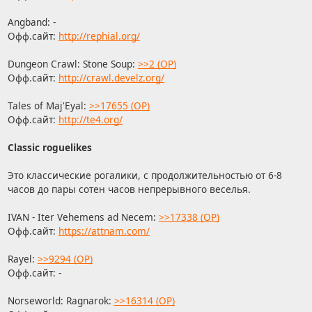
Angband: -
Офф.сайт:
http://rephial.org/
Dungeon Crawl: Stone Soup:
>>2 (OP)
Офф.сайт:
http://crawl.develz.org/
Tales of Maj'Eyal:
>>17655 (OP)
Офф.сайт:
http://te4.org/
Classic roguelikes
Это классические рогалики, с продолжительностью от 6-8
часов до пары сотен часов непрерывного веселья.
IVAN - Iter Vehemens ad Necem:
>>17338 (OP)
Офф.сайт:
https://attnam.com/
Rayel:
>>9294 (OP)
Офф.сайт: -
Norseworld: Ragnarok:
>>16314 (OP)