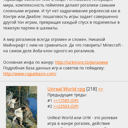
мира, комплексность геймплея делают рогалики самыми
сложными играми. И тут нет задрачивания рефлексов как в
Контре или Диабле: пошаговость игры задает совершенно
другой тон играм, превращая каждый спуск в подземелье в
тяжелую партию в шахматы.
А мир рогаликов всегда огромен и сложен. Никакой
Майнкрафт с ним не сравниться. Да что говорить? Minecraft -
на самом деле йоба-клон одного из рогаликов.
Основная инфа по жанру:
http://lurkmore.to/рогалики
Подробная база данных игр и советов по геймдеву:
http://www.roguebasin.com/
Unreal World rpg
[218]
>>
Предыдущие треды:
#1
>>17585 (OP)
#2
>>23503 (OP)
UnReal World или UrW - это ролевая
игра в жанре рогалик, действие