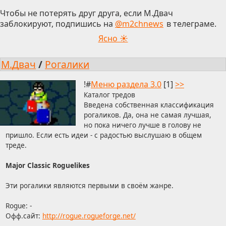
Чтобы не потерять друг друга, если М.Двач
заблокируют, подпишись на
@m2chnews
в телеграме.
Ясно ☀
М.Двач
/
Рогалики
!#
Меню раздела 3.0
[1]
>>
Каталог тредов
Введена собственная классификация
рогаликов. Да, она не самая лучшая,
но пока ничего лучше в голову не
пришло. Если есть идеи - с радостью выслушаю в общем
треде.
Major Classic Roguelikes
Эти рогалики являются первыми в своём жанре.
Rogue: -
Офф.сайт:
http://rogue.rogueforge.net/