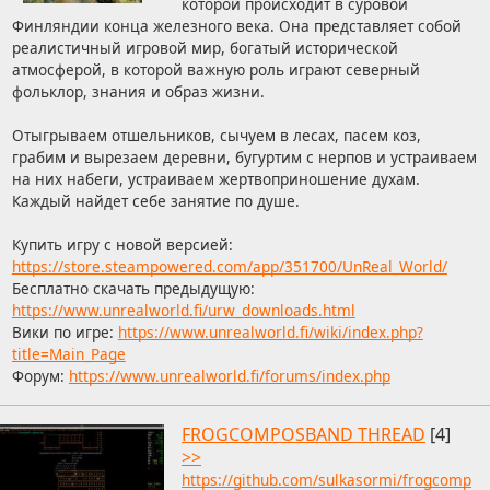
которой происходит в суровой
Финляндии конца железного века. Она представляет собой
реалистичный игровой мир, богатый исторической
атмосферой, в которой важную роль играют северный
фольклор, знания и образ жизни.
Отыгрываем отшельников, сычуем в лесах, пасем коз,
грабим и вырезаем деревни, бугуртим с нерпов и устраиваем
на них набеги, устраиваем жертвоприношение духам.
Каждый найдет себе занятие по душе.
Купить игру с новой версией:
https://store.steampowered.com/app/351700/UnReal_World/
Бесплатно скачать предыдущую:
https://www.unrealworld.fi/urw_downloads.html
Вики по игре:
https://www.unrealworld.fi/wiki/index.php?
title=Main_Page
Форум:
https://www.unrealworld.fi/forums/index.php
FROGCOMPOSBAND THREAD
[4]
>>
https://github.com/sulkasormi/frogcomp