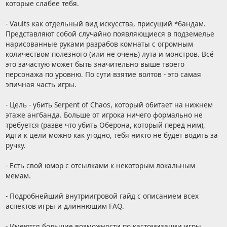
которые слабее тебя.
- Vaults как отдельный вид искусства, присущий *бандам.
Представляют собой случайно появляющиеся в подземелье
нарисованные руками разрабов комнаты с огромным
количеством полезного (или не очень) лута и монстров. Всё
это зачастую может быть значительно выше твоего
персонажа по уровню. По сути взятие волтов - это самая
эпичная часть игры.
- Цель - убить Serpent of Chaos, который обитает на нижнем
этаже ангбанда. Больше от игрока ничего формально не
требуется (разве что убить Оберона, который перед ним),
идти к цели можно как угодно, тебя никто не будет водить за
ручку.
- Есть свой юмор с отсылками к некоторым локальным
мемам.
- Подробнейший внутриигровой гайд с описанием всех
аспектов игры и длиннющим FAQ.
- Имеются большие возможности по кастомизации игры