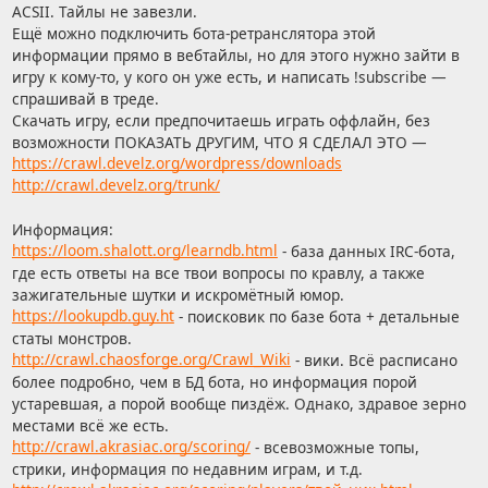
ACSII. Тайлы не завезли.
U
U
Ещё можно подключить бота-ретранслятора этой
M
M
информации прямо в вебтайлы, но для этого нужно зайти в
игру к кому-то, у кого он уже есть, и написать !subscribe —
спрашивай в треде.
Скачать игру, если предпочитаешь играть оффлайн, без
возможности ПОКАЗАТЬ ДРУГИМ, ЧТО Я СДЕЛАЛ ЭТО —
https://crawl.develz.org/wordpress/downloads
http://crawl.develz.org/trunk/
Информация:
https://loom.shalott.org/learndb.html
- база данных IRC-бота,
где есть ответы на все твои вопросы по кравлу, а также
зажигательные шутки и искромётный юмор.
https://lookupdb.guy.ht
- поисковик по базе бота + детальные
статы монстров.
http://crawl.chaosforge.org/Crawl_Wiki
- вики. Всё расписано
более подробно, чем в БД бота, но информация порой
устаревшая, а порой вообще пиздёж. Однако, здравое зерно
местами всё же есть.
http://crawl.akrasiac.org/scoring/
- всевозможные топы,
стрики, информация по недавним играм, и т.д.