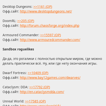
Desktop Dungeons:
>>1161 (OP)
Офф.сайт:
http://www.desktopdungeons.net/
DoomRL:
>>205 (OP)
Офф.сайт:
http://forum.chaosforge.org/index.php
Armoured Commander:
>>15597 (OP)
Офф.сайт:
http://www.armouredcommander.com/
Sandbox roguelikes
Да-да, это рогалики с полностью открытым миром, где можно
делать практически всё. Ну, или где нету окончания игры.
Dwarf Fortress:
>>10409 (OP)
Офф.сайт:
http://www.bay12games.com/dwarves/
Cataclysm: DDA:
>>17792 (OP)
Офф.сайт:
http://en.cataclysmdda.com/
Unreal World:
>>17585 (OP)
Офф.сайт:
http://www.unrealworld.fi/