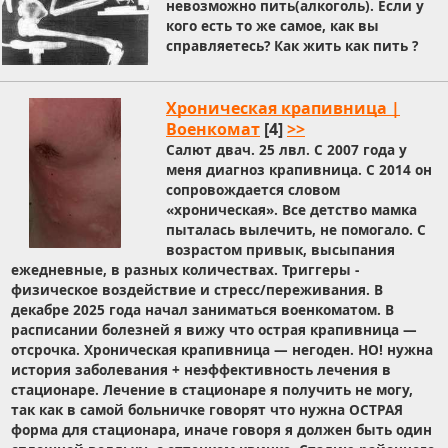
невозможно пить(алкоголь). Если у
кого есть то же самое, как вы
справляетесь? Как жить как пить ?
Хроническая крапивница |
Военкомат
[4]
>>
Салют двач. 25 лвл. С 2007 года у
меня диагноз крапивница. С 2014 он
сопровождается словом
«хроническая». Все детство мамка
пыталась вылечить, не помогало. С
возрастом привык, высыпания
ежедневные, в разных количествах. Триггеры -
физическое воздействие и стресс/переживания. В
декабре 2025 года начал заниматься военкоматом. В
расписании болезней я вижу что острая крапивница —
отсрочка. Хроническая крапивница — негоден. НО! нужна
история заболевания + неэффективность лечения в
стационаре. Лечение в стационаре я получить не могу,
так как в самой больничке говорят что нужна ОСТРАЯ
форма для стационара, иначе говоря я должен быть один