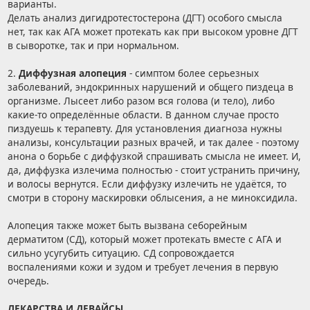
варианты.
Делать анализ дигидротестостерона (ДГТ) особого смысла
нет, так как АГА может протекать как при высоком уровне ДГТ
в сыворотке, так и при нормальном.
2.
Диффузная алопеция
- симптом более серьезных
заболеваний, эндокринных нарушений и общего пиздеца в
организме. Лысеет либо разом вся голова (и тело), либо
какие-то определённые области. В данном случае просто
пиздуешь к терапевту. Для установления диагноза нужны
анализы, консультации разных врачей, и так далее - поэтому
анона о борьбе с диффузкой спрашивать смысла не имеет. И,
да, диффузка излечима полностью - стоит устранить причину,
и волосы вернутся. Если диффузку излечить не удаётся, то
смотри в сторону маскировки облысения, а не миноксидила.
Алопеция также может быть вызвана себорейным
дерматитом (СД), который может протекать вместе с АГА и
сильно усугубить ситуацию. СД сопровождается
воспалениями кожи и зудом и требует лечения в первую
очередь.
ЛЕКАРСТВА И ДЕВАЙСЫ