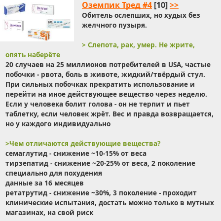
Оземпик Тред #4
[10]
>>
Обитель ослепших, но худых без
желчного пузыря.
> Слепота, рак, умер. Не жрите,
опять наберёте
20 случаев на 25 миллионов потребителей в USA, частые
побочки - рвота, боль в животе, жидкий/твёрдый стул.
При сильных побочках прекратить использование и
перейти на иное действующее вещество через неделю.
Если у человека болит голова - он не терпит и пьет
таблетку, если человек жрёт. Вес и правда возвращается,
но у каждого индивидуально
>Чем отличаются действующие вещества?
семаглутид - снижение ~10-15% от веса
тирзепатид - снижение ~20-25% от веса, 2 поколение
специально для похудения
данные за 16 месяцев
ретатрутид - снижение ~30%, 3 поколение - проходит
клинические испытания, достать можно только в мутных
магазинах, на свой риск