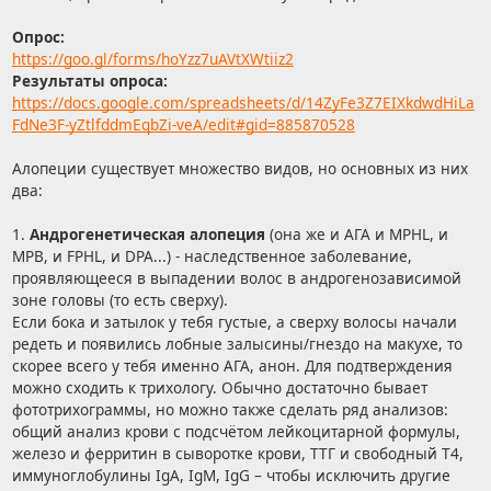
Опрос:
https://goo.gl/forms/hoYzz7uAVtXWtiiz2
Результаты опроса:
https://docs.google.com/spreadsheets/d/14ZyFe3Z7EIXkdwdHiLa
FdNe3F-yZtlfddmEqbZi-veA/edit#gid=885870528
Алопеции существует множество видов, но основных из них
два:
1.
Андрогенетическая алопеция
(она же и АГА и MPHL, и
MPB, и FPHL, и DPA...) - наследственное заболевание,
проявляющееся в выпадении волос в андрогенозависимой
зоне головы (то есть сверху).
Если бока и затылок у тебя густые, а сверху волосы начали
редеть и появились лобные залысины/гнездо на макухе, то
скорее всего у тебя именно АГА, анон. Для подтверждения
можно сходить к трихологу. Обычно достаточно бывает
фототрихограммы, но можно также сделать ряд анализов:
общий анализ крови с подсчётом лейкоцитарной формулы,
железо и ферритин в сыворотке крови, ТТГ и свободный Т4,
иммуноглобулины IgA, IgM, IgG – чтобы исключить другие