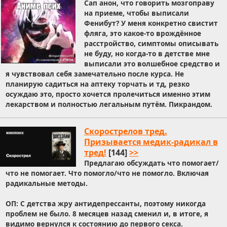
Сап анон, что говорить мозгоправу
на приеме, чтобы выписали
Фенибут? У меня конкретно свистит
фляга, это какое-то врождённое
расстройство, симптомы описывать
не буду, но когда-то в детстве мне
выписали это волшебное средство и
я чувствовал себя замечательно после курса. Не
планирую садиться на аптеку торчать и тд, резко
осуждаю это, просто хочется пролечиться именно этим
лекарством и полностью легальным путём. Пикрандом.
Скорострелов тред.
Призывается медик-радикал в
тред!
[144]
>>
Предлагаю обсуждать что помогает/
что не помогает. Что помогло/что не помогло. Включая
радикальные методы.
ОП: С детства жру антидепрессанты, поэтому никогда
проблем не было. 8 месяцев назад сменил и, в итоге, я
видимо вернулся к состоянию до первого секса.