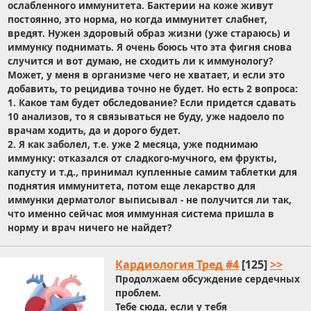
ослабленного иммунитета. Бактерии на коже живут
постоянно, это норма, но когда иммунитет слабнет,
вредят. Нужен здоровый образ жизни (уже стараюсь) и
иммунку поднимать. Я очень боюсь что эта фигня снова
случится и вот думаю, не сходить ли к иммунологу?
Может, у меня в организме чего не хватает, и если это
добавить, то рецидива точно не будет. Но есть 2 вопроса:
1. Какое там будет обследование? Если придется сдавать
10 анализов, то я связываться не буду, уже надоело по
врачам ходить, да и дорого будет.
2. Я как заболел, т.е. уже 2 месяца, уже поднимаю
иммунку: отказался от сладкого-мучного, ем фрукты,
капусту и т.д., принимал купленные самим таблетки для
поднятия иммунитета, потом еще лекарство для
иммунки дерматолог выписывал - не получится ли так,
что именно сейчас моя иммунная система пришла в
норму и врач ничего не найдет?
Кардиология Тред #4
[125]
>>
Продолжаем обсуждение сердечных
проблем.
Тебе сюда, если у тебя