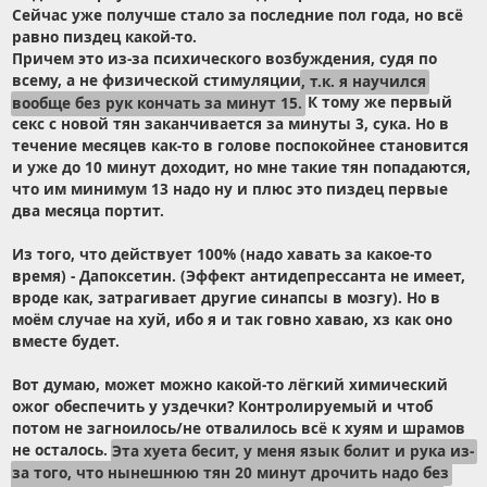
Сейчас уже получше стало за последние пол года, но всё
равно пиздец какой-то.
Причем это из-за психического возбуждения, судя по
всему, а не физической стимуляции
, т.к. я научился
вообще без рук кончать за минут 15.
К тому же первый
секс с новой тян заканчивается за минуты 3, сука. Но в
течение месяцев как-то в голове поспокойнее становится
и уже до 10 минут доходит, но мне такие тян попадаются,
что им минимум 13 надо ну и плюс это пиздец первые
два месяца портит.
Из того, что действует 100% (надо хавать за какое-то
время) - Дапоксетин. (Эффект антидепрессанта не имеет,
вроде как, затрагивает другие синапсы в мозгу). Но в
моём случае на хуй, ибо я и так говно хаваю, хз как оно
вместе будет.
Вот думаю, может можно какой-то лёгкий химический
ожог обеспечить у уздечки? Контролируемый и чтоб
потом не загноилось/не отвалилось всё к хуям и шрамов
не осталось.
Эта хуета бесит, у меня язык болит и рука из-
за того, что нынешнюю тян 20 минут дрочить надо без