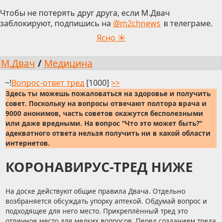
Чтобы не потерять друг друга, если М.Двач
заблокируют, подпишись на
@m2chnews
в телеграме.
Ясно ☀
М.Двач
/
Медицина
~!
Вопрос-ответ тред
[1000]
>>
Здесь ты можешь пожаловаться на здоровье и получить
совет. Поскольку на вопросы отвечают полтора врача и
9000 анонимов, часть советов окажутся бесполезными
или даже вредными. На вопрос "Что это может быть?"
адекватного ответа нельзя получить ни в какой области
интернетов.
КОРОНАВИРУС-ТРЕД НИЖЕ
На доске действуют общие правила Двача. Отдельно
возбраняется обсуждать упорку аптекой. Обдумай вопрос и
подходящее для него место. Прикреплённый тред это
отличное место для мелких вопросов. Перед созданием треда