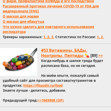
О фарм. профилактике КОВИДа и его последствий
Расширенный протокол лечения COVID-19 от FDA для
медперсонала [ENG]
О масках для норми
О масках для ебанутых
Что нужно сделать для повторного использования
респиратора
Трекеры зараженных:
1,
2,
3.
Статистика по России:
1,
2.
#53 Витамины, БАДы,
Ноотропы, Пептиды 💊
[89]
>>
Когда-нибудь в шапке треда будет
расписана база, но не сегодня.
На моём опыте, пожалуй самый
удобный сайт для просмотра состава/нутриентов в
продуктах:
https://fitaudit.ru/food
Знаете лучше - делитесь, добавим.
Предыдущий тред:
>>1669908 (OP)