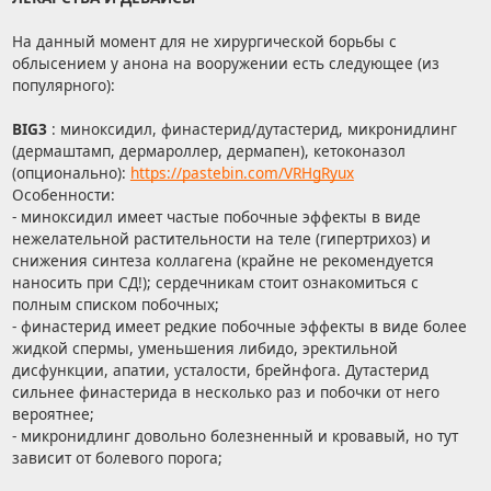
На данный момент для не хирургической борьбы с
облысением у анона на вооружении есть следующее (из
популярного):
BIG3
: миноксидил, финастерид/дутастерид, микронидлинг
(дермаштамп, дермароллер, дермапен), кетоконазол
(опционально):
https://pastebin.com/VRHgRyux
Особенности:
- миноксидил имеет частые побочные эффекты в виде
нежелательной растительности на теле (гипертрихоз) и
снижения синтеза коллагена (крайне не рекомендуется
наносить при СД!); сердечникам стоит ознакомиться с
полным списком побочных;
- финастерид имеет редкие побочные эффекты в виде более
жидкой спермы, уменьшения либидо, эректильной
дисфункции, апатии, усталости, брейнфога. Дутастерид
сильнее финастерида в несколько раз и побочки от него
вероятнее;
- микронидлинг довольно болезненный и кровавый, но тут
зависит от болевого порога;