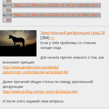
М
)
№111:
https://2ch.hk/me/arch/2020-10-14/res/1082089.html
(
М
)
№110:
https://2ch.hk/me/arch/2020-09-27/res/1074845.html
(
М
)
Эректильной дисфункции тред 26
[384]
>>
Если у тебя проблемы со стояком,
заходи сюда.
Для начала прочти немного о том, как
возникает эрекция
http://www.gendermed.ru/indexhp?
option=com_content&view=article&id=80
Далее прочитай общую статью по поводу эректильной
дисфункции
http://www.urofaq.ru/man_erect-disfunctia.htm
И после этого задавай свои вопросы.